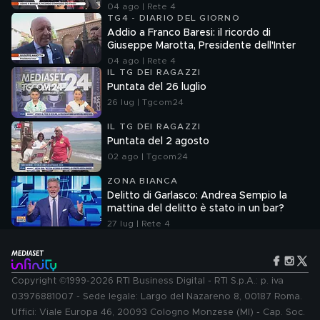
04 ago | Rete 4
TG4 - DIARIO DEL GIORNO
Addio a Franco Baresi: il ricordo di
Giuseppe Marotta, Presidente dell'Inter
04 ago | Rete 4
IL TG DEI RAGAZZI
Puntata del 26 luglio
26 lug | Tgcom24
IL TG DEI RAGAZZI
Puntata del 2 agosto
02 ago | Tgcom24
ZONA BIANCA
Delitto di Garlasco: Andrea Sempio la
mattina del delitto è stato in un bar?
27 lug | Rete 4
Copyright ©1999-2026 RTI Business Digital - RTI S.p.A.: p. iva
03976881007 - Sede legale: Largo del Nazareno 8, 00187 Roma.
Uffici: Viale Europa 46, 20093 Cologno Monzese (MI) - Cap. Soc.