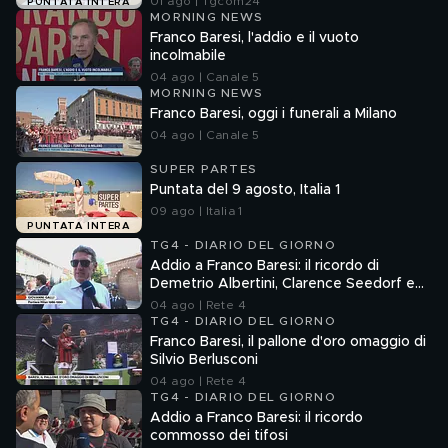
01 ago | Tgcom24
PUNTATA INTERA
MORNING NEWS
Franco Baresi, l'addio e il vuoto
incolmabile
04 ago | Canale 5
MORNING NEWS
Franco Baresi, oggi i funerali a Milano
04 ago | Canale 5
SUPER PARTES
Puntata del 9 agosto, Italia 1
09 ago | Italia 1
PUNTATA INTERA
TG4 - DIARIO DEL GIORNO
Addio a Franco Baresi: il ricordo di
Demetrio Albertini, Clarence Seedorf e
Giovanni Galli
04 ago | Rete 4
TG4 - DIARIO DEL GIORNO
Franco Baresi, il pallone d'oro omaggio di
Silvio Berlusconi
04 ago | Rete 4
TG4 - DIARIO DEL GIORNO
Addio a Franco Baresi: il ricordo
commosso dei tifosi