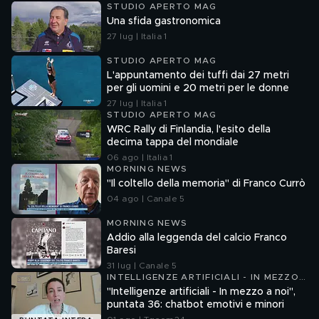
STUDIO APERTO MAG
Una sfida gastronomica
27 lug | Italia 1
STUDIO APERTO MAG
L'appuntamento dei tuffi dai 27 metri
per gli uomini e 20 metri per le donne
27 lug | Italia 1
STUDIO APERTO MAG
WRC Rally di Finlandia, l'esito della
decima tappa del mondiale
06 ago | Italia 1
MORNING NEWS
"Il coltello della memoria" di Franco Currò
04 ago | Canale 5
MORNING NEWS
Addio alla leggenda del calcio Franco
Baresi
31 lug | Canale 5
INTELLIGENZE ARTIFICIALI - IN MEZZO
A NOI
"Intelligenze artificiali - In mezzo a noi",
puntata 36: chatbot emotivi e minori