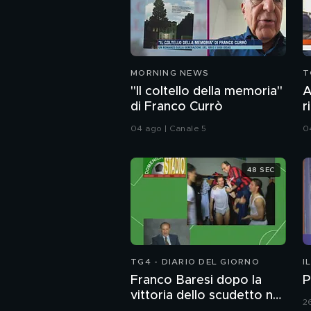
MORNING NEWS
T
"Il coltello della memoria"
A
di Franco Currò
r
A
04 ago | Canale 5
0
S
48 SEC
TG4 - DIARIO DEL GIORNO
I
Franco Baresi dopo la
P
vittoria dello scudetto nel
2