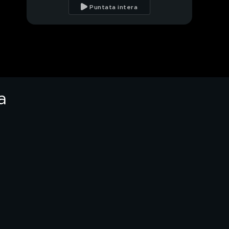
in due versioni
Puntata intera
La torta campione del
mondo: la torta
Jessica
Gli amaretti di Gallarate
a
PROSSIMO VIDEO