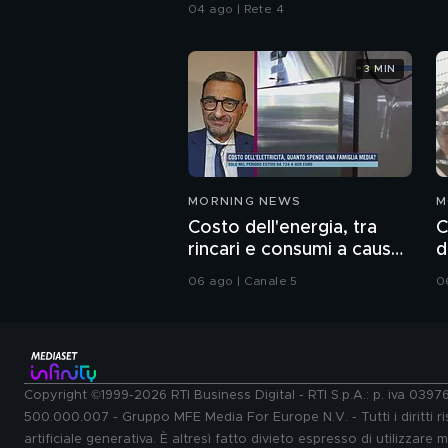
1992
04 ago | Rete 4
3 MIN
MORNING NEWS
M
Costo dell'energia, tra
C
rincari e consumi a causa
d
del caldo record
a
06 ago | Canale 5
0
Copyright ©1999-2026 RTI Business Digital - RTI S.p.A.: p. iva 039
500.000.007 - Gruppo MFE Media For Europe N.V. - Tutti i diritti ris
artificiale generativa. È altresì fatto divieto espresso di utilizzare