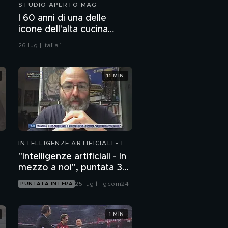
STUDIO APERTO MAG
I 60 anni di una delle
icone dell'alta cucina
italiana
26 lug | Italia 1
11 MIN
INTELLIGENZE ARTIFICIALI - IN
MEZZO A NOI
"Intelligenze artificiali - In
mezzo a noi", puntata 35:
il progetto Glasswing
25 lug | Tgcom24
PUNTATA INTERA
1 MIN