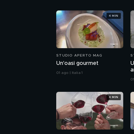
4 MIN
STUDIO APERTO MAG
S
Un'oasi gourmet
U
a
01 ago | Italia 1
01
4 MIN