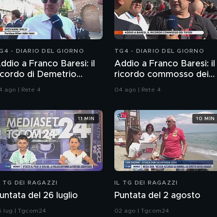
G4 - DIARIO DEL GIORNO
TG4 - DIARIO DEL GIORNO
ddio a Franco Baresi: il
Addio a Franco Baresi: il
icordo di Demetrio
ricordo commosso dei
lbertini, Clarence
tifosi
4 ago | Rete 4
04 ago | Rete 4
eedorf e Giovanni Galli
11 MIN
10 MIN
L TG DEI RAGAZZI
IL TG DEI RAGAZZI
untata del 26 luglio
Puntata del 2 agosto
6 lug | Tgcom24
02 ago | Tgcom24