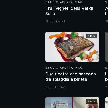
STUDIO APERTO MAG
S
Tra i vigneti della Val di
A
Susa
L
31 lug | Italia 1
31
4 MIN
STUDIO APERTO MAG
S
Due ricette che nascono
L
tra spiaggia e pineta
p
25 lug | Italia 1
25
2 MIN