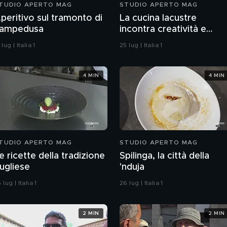
TUDIO APERTO MAG
STUDIO APERTO MAG
peritivo sul tramonto di
La cucina lacustre
ampedusa
incontra creatività e
passione per il territorio
 lug | Italia 1
25 lug | Italia 1
4 MIN
4 MIN
TUDIO APERTO MAG
STUDIO APERTO MAG
e ricette della tradizione
Spilinga, la città della
ugliese
'nduja
 lug | Italia 1
26 lug | Italia 1
2 MIN
2 MIN