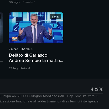
06 ago | Canale 5
3 MIN
ZONA BIANCA
Delitto di Garlasco:
i
Andrea Sempio la mattina
del delitto è stato in un
27 lug | Rete 4
bar?
e Europa 46, 20093 Cologno Monzese (MI) - Cap. Soc. int. vers. €
lizzazione funzionale all'addestramento di sistemi di intelligenza