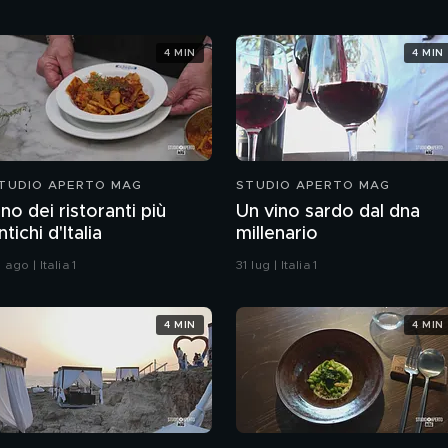
4 MIN
4 MIN
TUDIO APERTO MAG
STUDIO APERTO MAG
no dei ristoranti più
Un vino sardo dal dna
ntichi d'Italia
millenario
 ago | Italia 1
31 lug | Italia 1
4 MIN
4 MIN