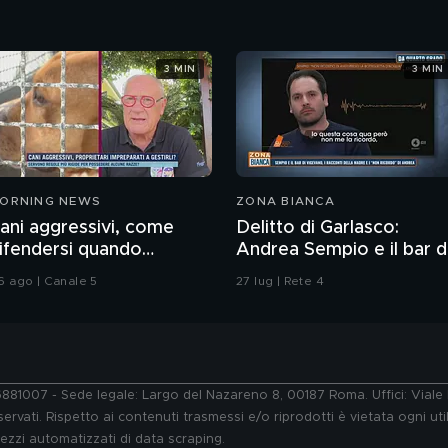
3 MIN
3 MIN
ORNING NEWS
ZONA BIANCA
ani aggressivi, come
Delitto di Garlasco:
ifendersi quando
Andrea Sempio e il bar d
ttaccano?
Vigevano e i racconti
6 ago | Canale 5
27 lug | Rete 4
della madre
76881007 - Sede legale: Largo del Nazareno 8, 00187 Roma. Uffici: Vial
ervati. Rispetto ai contenuti trasmessi e/o riprodotti è vietata ogni uti
 mezzi automatizzati di data scraping.