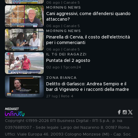
06 ago | Canale 5
MORNING NEWS
Cani aggressivi, come difendersi quando
attaccano?
06 ago | Canale 5
MORNING NEWS
Pinarella di Cervia, il costo dell'elettricità
per i commercianti
06 ago | Canale 5
IL TG DEI RAGAZZI
Puntata del 2 agosto
02 ago | Tgcom24
ZONA BIANCA
Delitto di Garlasco: Andrea Sempio e il
bar di Vigevano e i racconti della madre
27 lug | Rete 4
Copyright ©1999-2026 RTI Business Digital - RTI S.p.A.: p. iva
03976881007 - Sede legale: Largo del Nazareno 8, 00187 Roma.
Uffici: Viale Europa 46, 20093 Cologno Monzese (MI) - Cap. Soc.