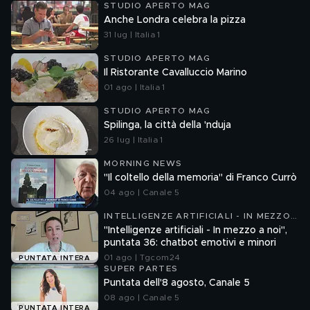
STUDIO APERTO MAG
Anche Londra celebra la pizza
31 lug | Italia 1
STUDIO APERTO MAG
Il Ristorante Cavalluccio Marino
01 ago | Italia 1
STUDIO APERTO MAG
Spilinga, la città della 'nduja
26 lug | Italia 1
MORNING NEWS
"Il coltello della memoria" di Franco Currò
04 ago | Canale 5
INTELLIGENZE ARTIFICIALI - IN MEZZO
A NOI
"Intelligenze artificiali - In mezzo a noi",
puntata 36: chatbot emotivi e minori
01 ago | Tgcom24
PUNTATA INTERA
SUPER PARTES
Puntata dell'8 agosto, Canale 5
08 ago | Canale 5
PUNTATA INTERA