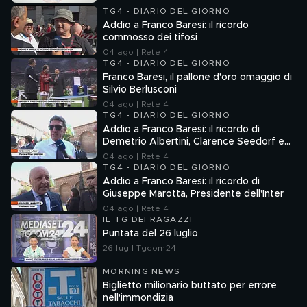
TG4 - DIARIO DEL GIORNO
Addio a Franco Baresi: il ricordo
commosso dei tifosi
04 ago | Rete 4
TG4 - DIARIO DEL GIORNO
Franco Baresi, il pallone d'oro omaggio di
Silvio Berlusconi
04 ago | Rete 4
TG4 - DIARIO DEL GIORNO
Addio a Franco Baresi: il ricordo di
Demetrio Albertini, Clarence Seedorf e
Giovanni Galli
04 ago | Rete 4
TG4 - DIARIO DEL GIORNO
Addio a Franco Baresi: il ricordo di
Giuseppe Marotta, Presidente dell'Inter
04 ago | Rete 4
IL TG DEI RAGAZZI
Puntata del 26 luglio
26 lug | Tgcom24
MORNING NEWS
Biglietto milionario buttato per errore
nell'immondizia