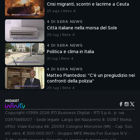
Crisi migranti, scontri e lacrime a Ceuta
01 ago | Rete 4
4 DI SERA NEWS
Città italiane nella morsa del Sole
29 lug | Rete 4
4 DI SERA NEWS
Politica e clima in Italia
31 lug | Rete 4
4 DI SERA NEWS
Matteo Piantedosi: "C'è un pregiudizio nei
confronti della polizia"
29 lug | Rete 4
Copyright ©1999-2026 RTI Business Digital - RTI S.p.A.: p. iva
03976881007 - Sede legale: Largo del Nazareno 8, 00187 Roma.
Uffici: Viale Europa 46, 20093 Cologno Monzese (MI) - Cap. Soc.
int. vers. € 500.000.007 - Gruppo MFE Media For Europe N.V. -