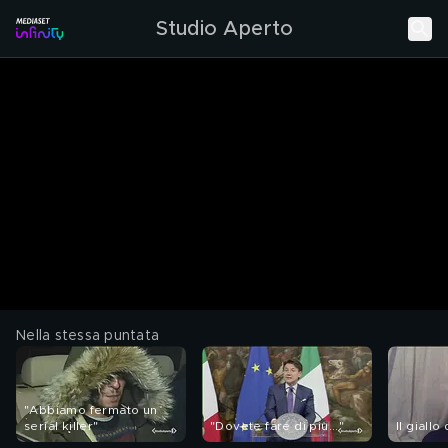
Studio Aperto
Nella stessa puntata
"Abbiamo fermato un
serial killer"
"Dovete fare di più..."
Il giallo