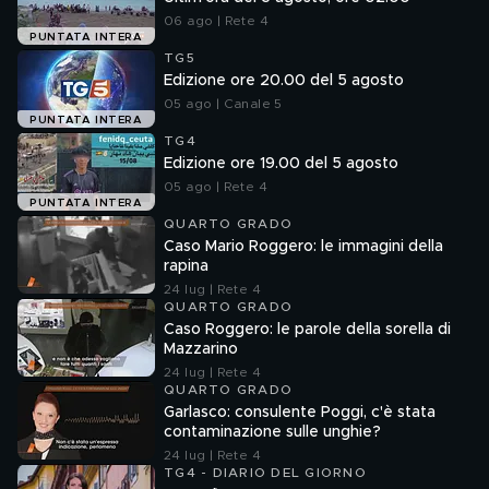
06 ago | Rete 4
PUNTATA INTERA
TG5
Edizione ore 20.00 del 5 agosto
05 ago | Canale 5
PUNTATA INTERA
TG4
Edizione ore 19.00 del 5 agosto
05 ago | Rete 4
PUNTATA INTERA
QUARTO GRADO
Caso Mario Roggero: le immagini della
rapina
24 lug | Rete 4
QUARTO GRADO
Caso Roggero: le parole della sorella di
Mazzarino
24 lug | Rete 4
QUARTO GRADO
Garlasco: consulente Poggi, c'è stata
contaminazione sulle unghie?
24 lug | Rete 4
TG4 - DIARIO DEL GIORNO