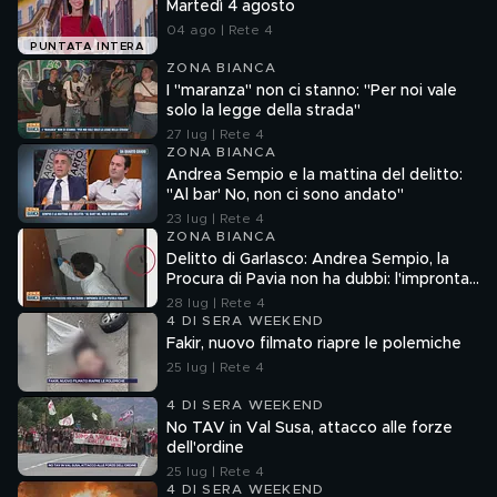
Martedì 4 agosto
04 ago | Rete 4
PUNTATA INTERA
ZONA BIANCA
I "maranza" non ci stanno: "Per noi vale
solo la legge della strada"
27 lug | Rete 4
ZONA BIANCA
Andrea Sempio e la mattina del delitto:
"Al bar' No, non ci sono andato"
23 lug | Rete 4
ZONA BIANCA
Delitto di Garlasco: Andrea Sempio, la
Procura di Pavia non ha dubbi: l'impronta
33 è la pistola fumante
28 lug | Rete 4
4 DI SERA WEEKEND
Fakir, nuovo filmato riapre le polemiche
25 lug | Rete 4
4 DI SERA WEEKEND
No TAV in Val Susa, attacco alle forze
dell'ordine
25 lug | Rete 4
4 DI SERA WEEKEND