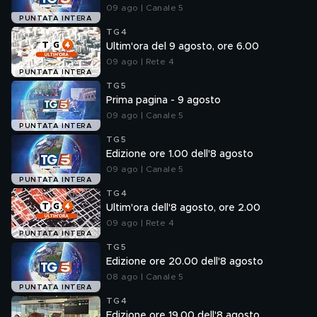
09 ago | Canale 5
PUNTATA INTERA
TG4
Ultim'ora del 9 agosto, ore 6.00
09 ago | Rete 4
PUNTATA INTERA
TG5
Prima pagina - 9 agosto
09 ago | Canale 5
PUNTATA INTERA
TG5
Edizione ore 1.00 dell'8 agosto
09 ago | Canale 5
PUNTATA INTERA
TG4
Ultim'ora dell'8 agosto, ore 2.00
09 ago | Rete 4
PUNTATA INTERA
TG5
Edizione ore 20.00 dell'8 agosto
08 ago | Canale 5
PUNTATA INTERA
TG4
Edizione ore 19.00 dell'8 agosto