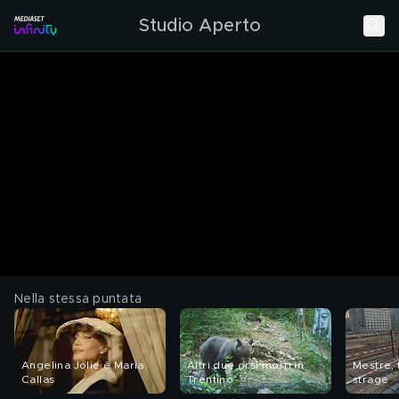
Studio Aperto
Nella stessa puntata
Angelina Jolie è Maria
Altri due orsi morti in
Mestre, 
Callas
Trentino
strage