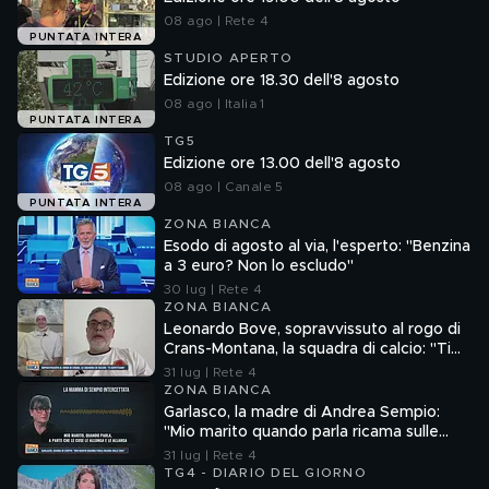
08 ago | Rete 4
PUNTATA INTERA
STUDIO APERTO
Edizione ore 18.30 dell'8 agosto
08 ago | Italia 1
PUNTATA INTERA
TG5
Edizione ore 13.00 dell'8 agosto
08 ago | Canale 5
PUNTATA INTERA
ZONA BIANCA
Esodo di agosto al via, l'esperto: "Benzina
a 3 euro? Non lo escludo"
30 lug | Rete 4
ZONA BIANCA
Leonardo Bove, sopravvissuto al rogo di
Crans-Montana, la squadra di calcio: "Ti
aspettiamo"
31 lug | Rete 4
ZONA BIANCA
Garlasco, la madre di Andrea Sempio:
"Mio marito quando parla ricama sulle
cose"
31 lug | Rete 4
TG4 - DIARIO DEL GIORNO