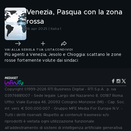
Venezia, Pasqua con la zona
rossa
16 apr 2025 | Italia 1
VAI ALLA SERIE
LA TUA LISTA
CONDIVIDI
Più agenti a Venezia, Jesolo e Chioggia: scattano le zone
rosse fortemente volute dai sindaci
Copyright ©1999-2026 RTI Business Digital - RTI S.p.A.: p. iva
03976881007 - Sede legale: Largo del Nazareno 8, 00187 Roma.
Uffici: Viale Europa 46, 20093 Cologno Monzese (MI) - Cap. Soc.
int. vers. € 500.000.007 - Gruppo MFE Media For Europe N.V. -
Tutti i diritti riservati. Rispetto ai contenuti trasmessi e/o
riprodotti è vietata ogni utilizzazione funzionale
all'addestramento di sistemi di intelligenza artificiale generativa.