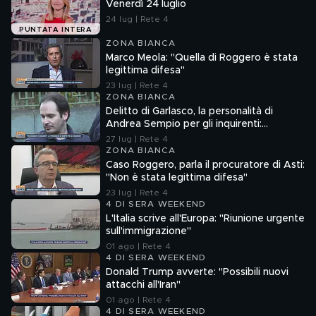
Venerdì 24 luglio
24 lug | Rete 4
PUNTATA INTERA
ZONA BIANCA
Marco Meola: "Quella di Roggero è stata
legittima difesa"
23 lug | Rete 4
ZONA BIANCA
Delitto di Garlasco, la personalità di
Andrea Sempio per gli inquirenti:
"Ossessionato e bugiardo"
27 lug | Rete 4
ZONA BIANCA
Caso Roggero, parla il procuratore di Asti:
"Non è stata legittima difesa"
23 lug | Rete 4
4 DI SERA WEEKEND
L'Italia scrive all'Europa: "Riunione urgente
sull'immigrazione"
01 ago | Rete 4
4 DI SERA WEEKEND
Donald Trump avverte: "Possibili nuovi
attacchi all'Iran"
01 ago | Rete 4
4 DI SERA WEEKEND