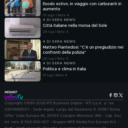
Esodo estivo, in viaggio con carburanti in
aumento
01 ago | Rete 4
4 DI SERA NEWS
Città italiane nella morsa del Sole
29 lug | Rete 4
4 DI SERA NEWS
Matteo Piantedosi: "C'è un pregiudizio nei
confronti della polizia"
29 lug | Rete 4
4 DI SERA NEWS
Politica e clima in Italia
31 lug | Rete 4
Copyright ©1999-2026 RTI Business Digital - RTI S.p.A.: p. iva
03976881007 - Sede legale: Largo del Nazareno 8, 00187 Roma.
Uffici: Viale Europa 46, 20093 Cologno Monzese (MI) - Cap. Soc.
int. vers. € 500.000.007 - Gruppo MFE Media For Europe N.V. -