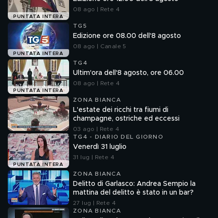
08 ago | Rete 4
PUNTATA INTERA
TG5
Edizione ore 08.00 dell'8 agosto
08 ago | Canale 5
PUNTATA INTERA
TG4
Ultim'ora dell'8 agosto, ore 06.00
08 ago | Rete 4
PUNTATA INTERA
ZONA BIANCA
L'estate dei ricchi tra fiumi di
champagne, ostriche ed eccessi
03 ago | Rete 4
TG4 - DIARIO DEL GIORNO
Venerdì 31 luglio
31 lug | Rete 4
PUNTATA INTERA
ZONA BIANCA
Delitto di Garlasco: Andrea Sempio la
mattina del delitto è stato in un bar?
27 lug | Rete 4
ZONA BIANCA