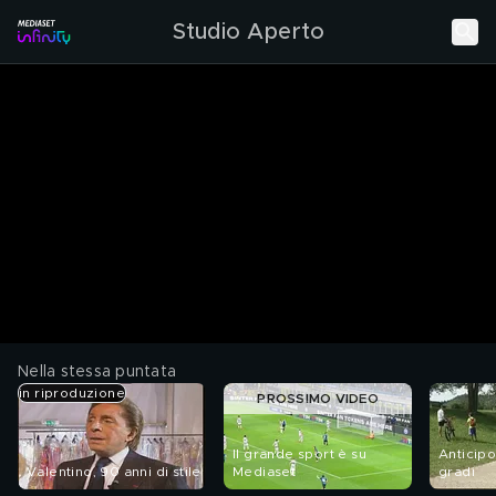
Studio Aperto
Nella stessa puntata
in riproduzione
PROSSIMO VIDEO
Il grande sport è su
Anticipo
Valentino, 90 anni di stile
Mediaset
gradi