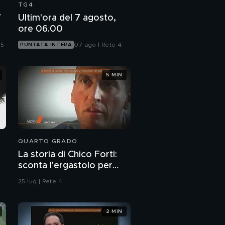
TG4
7
Ultim'ora del 7 agosto,
ore 06.00
 5
07 ago | Rete 4
PUNTATA INTERA
5 MIN
QUARTO GRADO
La storia di Chico Forti:
sconta l'ergastolo per
omicidio
25 lug | Rete 4
2 MIN