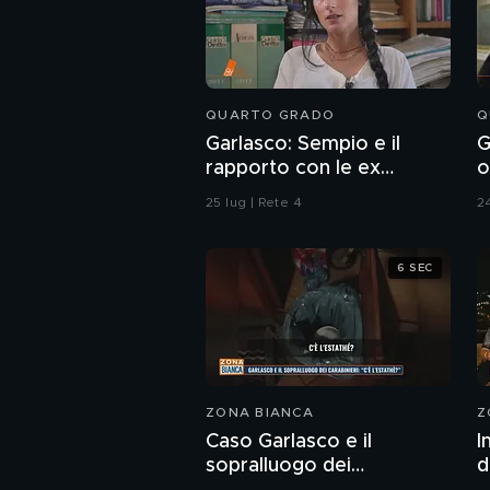
QUARTO GRADO
Q
Garlasco: Sempio e il
G
rapporto con le ex
o
fidanzate
r
25 lug | Rete 4
24
6 SEC
ZONA BIANCA
Z
Caso Garlasco e il
I
sopralluogo dei
d