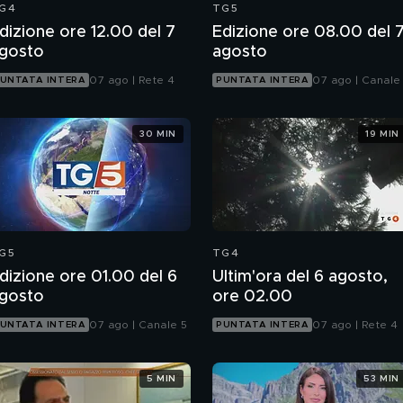
G4
TG5
dizione ore 12.00 del 7
Edizione ore 08.00 del 
gosto
agosto
07 ago | Rete 4
07 ago | Canale
UNTATA INTERA
PUNTATA INTERA
30 MIN
19 MIN
G5
TG4
dizione ore 01.00 del 6
Ultim'ora del 6 agosto,
gosto
ore 02.00
07 ago | Canale 5
07 ago | Rete 4
UNTATA INTERA
PUNTATA INTERA
5 MIN
53 MIN