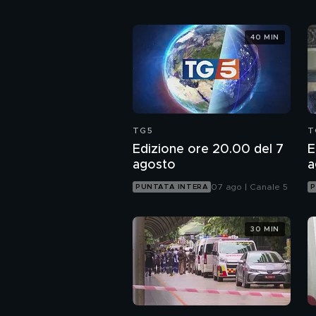
40 MIN
TG5
T
Edizione ore 20.00 del 7
E
agosto
a
07 ago | Canale 5
PUNTATA INTERA
P
30 MIN