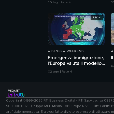
Carabinieri
a
30 lug | Rete 4
30
3 MIN
4 DI SERA WEEKEND
4
Emergenza immigrazione,
I
l'Europa valuta il modello
0
Italia
02 ago | Rete 4
Copyright ©1999-2026 RTI Business Digital - RTI S.p.A.: p. iva 039
500.000.007 - Gruppo MFE Media For Europe N.V. - Tutti i diritti ris
artificiale generativa. È altresì fatto divieto espresso di utilizzare