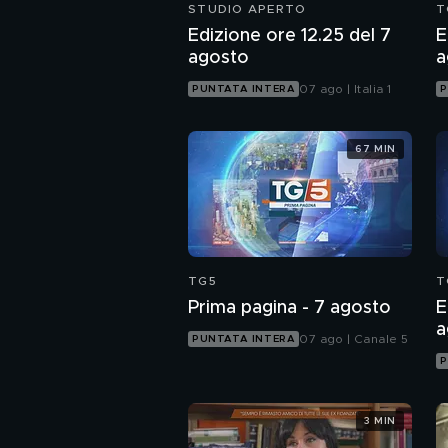
STUDIO APERTO
T
Edizione ore 12.25 del 7
E
agosto
a
07 ago | Italia 1
PUNTATA INTERA
P
67 MIN
TG5
T
Prima pagina - 7 agosto
E
a
07 ago | Canale 5
PUNTATA INTERA
P
3 MIN