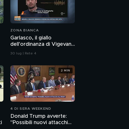
ZONA BIANCA
Garlasco, il giallo
dell'ordinanza di Vigevano
sulle bottiglie senza
30 lug | Rete 4
tappo
2 MIN
4 DI SERA WEEKEND
Donald Trump avverte:
i
"Possibili nuovi attacchi