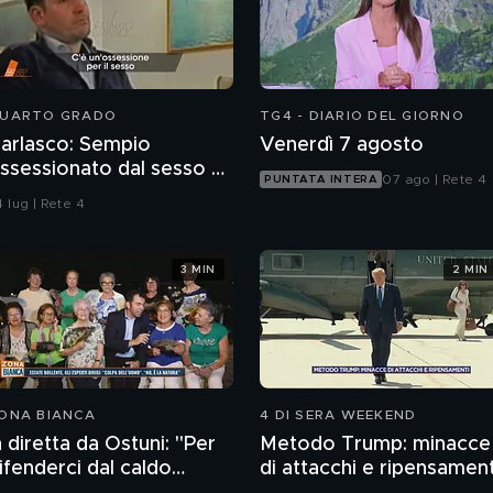
UARTO GRADO
TG4 - DIARIO DEL GIORNO
arlasco: Sempio
Venerdì 7 agosto
ssessionato dal sesso o
07 ago | Rete 4
PUNTATA INTERA
agazzo rispettoso?
 lug | Rete 4
3 MIN
2 MIN
ONA BIANCA
4 DI SERA WEEKEND
n diretta da Ostuni: "Per
Metodo Trump: minacce
ifenderci dal caldo
di attacchi e ripensament