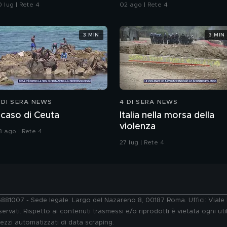
bbiamo solo i ventagli"
 lug | Rete 4
02 ago | Rete 4
3 MIN
3 MIN
 DI SERA NEWS
4 DI SERA NEWS
l caso di Ceuta
Italia nella morsa della
violenza
3 ago | Rete 4
27 lug | Rete 4
76881007 - Sede legale: Largo del Nazareno 8, 00187 Roma. Uffici: Vial
ervati. Rispetto ai contenuti trasmessi e/o riprodotti è vietata ogni uti
 mezzi automatizzati di data scraping.