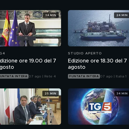
34 MIN
24 MIN
G4
STUDIO APERTO
dizione ore 19.00 del 7
Edizione ore 18.30 del 7
gosto
agosto
07 ago | Rete 4
07 ago | Italia 1
UNTATA INTERA
PUNTATA INTERA
25 MIN
34 MIN