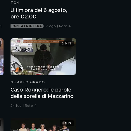
TG4
Ultim'ora del 6 agosto,
ore 02.00
 5
07 ago | Rete 4
PUNTATA INTERA
2 MIN
QUARTO GRADO
Caso Roggero: le parole
della sorella di Mazzarino
24 lug | Rete 4
3 MIN