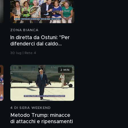
ZONA BIANCA
In diretta da Ostuni: "Per
difenderci dal caldo
abbiamo solo i ventagli"
30 lug | Rete 4
2 MIN
4 DI SERA WEEKEND
Metodo Trump: minacce
di attacchi e ripensamenti