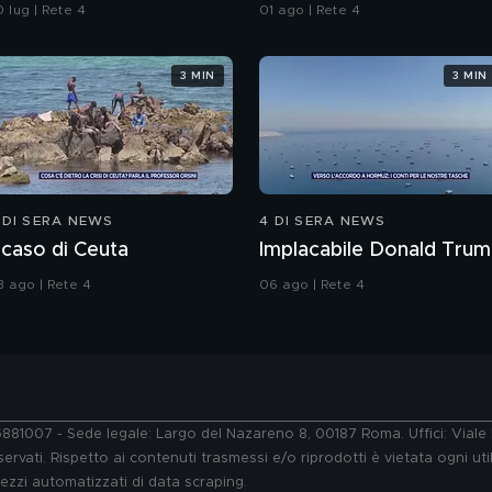
ulle bottiglie senza
all'Iran"
 lug | Rete 4
01 ago | Rete 4
appo
3 MIN
3 MIN
 DI SERA NEWS
4 DI SERA NEWS
l caso di Ceuta
Implacabile Donald Tru
3 ago | Rete 4
06 ago | Rete 4
76881007 - Sede legale: Largo del Nazareno 8, 00187 Roma. Uffici: Vial
ervati. Rispetto ai contenuti trasmessi e/o riprodotti è vietata ogni uti
 mezzi automatizzati di data scraping.