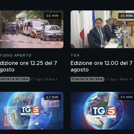
30 MIN
25 MIN
TUDIO APERTO
TG4
dizione ore 12.25 del 7
Edizione ore 12.00 del 7
gosto
agosto
07 ago | Italia 1
07 ago | Rete 4
UNTATA INTERA
PUNTATA INTERA
67 MIN
30 MIN