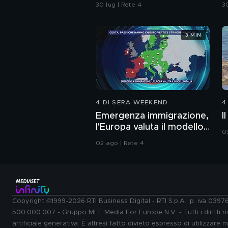
Carabinieri
s
30 lug | Rete 4
30
t
3 MIN
4 DI SERA WEEKEND
4
Emergenza immigrazione,
I
l'Europa valuta il modello
0
Italia
02 ago | Rete 4
Copyright ©1999-2026 RTI Business Digital - RTI S.p.A.: p. iva 039
500.000.007 - Gruppo MFE Media For Europe N.V. - Tutti i diritti ris
artificiale generativa. È altresì fatto divieto espresso di utilizzare