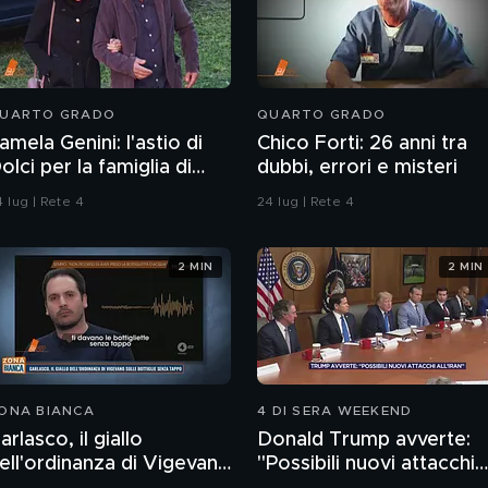
UARTO GRADO
QUARTO GRADO
amela Genini: l'astio di
Chico Forti: 26 anni tra
olci per la famiglia di
dubbi, errori e misteri
amela
 lug | Rete 4
24 lug | Rete 4
2 MIN
2 MIN
ONA BIANCA
4 DI SERA WEEKEND
arlasco, il giallo
Donald Trump avverte:
ell'ordinanza di Vigevano
"Possibili nuovi attacchi