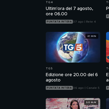
TG4
T
Ultim'ora del 7 agosto,
P
ore 06.00
P
07 ago | Rete 4
PUNTATA INTERA
41 MIN
TG5
T
Edizione ore 20.00 del 6
E
agosto
a
06 ago | Canale 5
PUNTATA INTERA
P
50 MIN