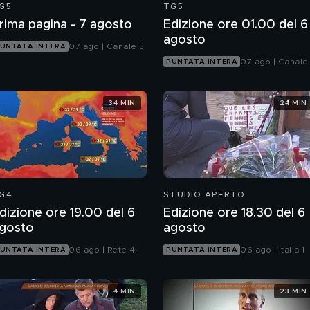
G5
TG5
rima pagina - 7 agosto
Edizione ore 01.00 del 6
agosto
07 ago | Canale 5
UNTATA INTERA
07 ago | Canale
PUNTATA INTERA
34 MIN
24 MIN
G4
STUDIO APERTO
dizione ore 19.00 del 6
Edizione ore 18.30 del 6
gosto
agosto
06 ago | Rete 4
06 ago | Italia 1
UNTATA INTERA
PUNTATA INTERA
4 MIN
23 MIN