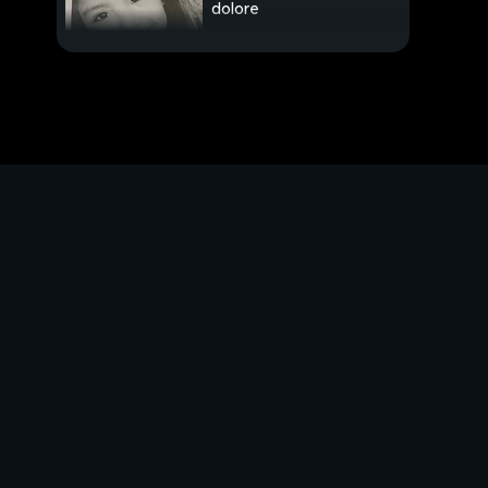
dolore
PROSSIMO VIDEO
Riciclavano i soldi del
padrino
Olindo e Rosa, la parola
alla difesa