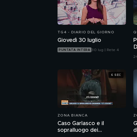
TG4 - DIARIO DEL GIORNO
Q
Giovedì 30 luglio
P
D
30 lug | Rete 4
PUNTATA INTERA
P
24
6 SEC
ZONA BIANCA
Z
Caso Garlasco e il
G
sopralluogo dei
d