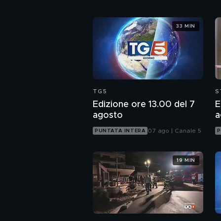
33 MIN
TG5
S
Edizione ore 13.00 del 7
E
agosto
a
07 ago | Canale 5
PUNTATA INTERA
P
19 MIN