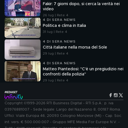
Fakir: 7 giorni dopo, si cerca la verità nei
video
26 lug | Rete 4
4 DI SERA NEWS
Politica e clima in Italia
31 lug | Rete 4
4 DI SERA NEWS
Città italiane nella morsa del Sole
29 lug | Rete 4
4 DI SERA NEWS
Matteo Piantedosi: "C'è un pregiudizio nei
confronti della polizia"
29 lug | Rete 4
Copyright ©1999-2026 RTI Business Digital - RTI S.p.A.: p. iva
03976881007 - Sede legale: Largo del Nazareno 8, 00187 Roma.
Uffici: Viale Europa 46, 20093 Cologno Monzese (MI) - Cap. Soc.
int. vers. € 500.000.007 - Gruppo MFE Media For Europe N.V. -