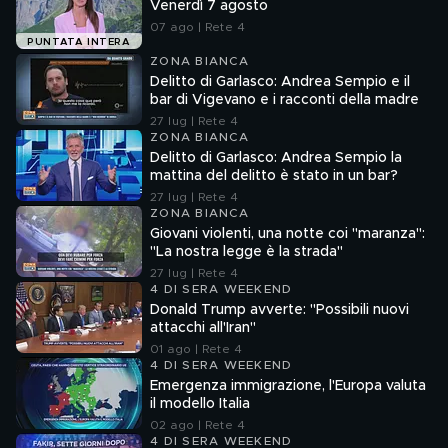
Venerdì 7 agosto
07 ago | Rete 4
PUNTATA INTERA
ZONA BIANCA
Delitto di Garlasco: Andrea Sempio e il
bar di Vigevano e i racconti della madre
27 lug | Rete 4
ZONA BIANCA
Delitto di Garlasco: Andrea Sempio la
mattina del delitto è stato in un bar?
27 lug | Rete 4
ZONA BIANCA
Giovani violenti, una notte coi "maranza":
"La nostra legge è la strada"
27 lug | Rete 4
4 DI SERA WEEKEND
Donald Trump avverte: "Possibili nuovi
attacchi all'Iran"
01 ago | Rete 4
4 DI SERA WEEKEND
Emergenza immigrazione, l'Europa valuta
il modello Italia
02 ago | Rete 4
4 DI SERA WEEKEND