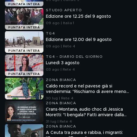
PUNTATA INTERA
STUDIO APERTO
Edizione ore 12.25 del 9 agosto
09 ago | Italia 1
PUNTATA INTERA
TG4
Edizione ore 12.00 del 9 agosto
09 ago | Rete 4
PUNTATA INTERA
TG4 - DIARIO DEL GIORNO
Lunedì 3 agosto
03 ago | Rete 4
PUNTATA INTERA
ZONA BIANCA
Caldo record e nel pavese già si
vendemmia: "Rischiamo di avere meno
vino"
30 lug | Rete 4
ZONA BIANCA
Crans-Montana, audio choc di Jessica
Moretti: "I bengala? Fatti arrivare dalla
Francia"
31 lug | Rete 4
ZONA BIANCA
A Ceuta tra paura e rabbia, i migranti: