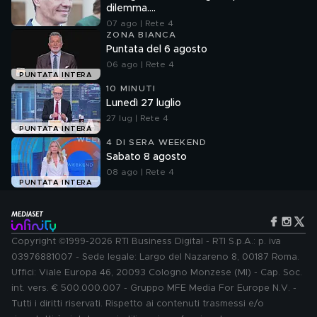
dilemma....
07 ago | Rete 4
ZONA BIANCA
Puntata del 6 agosto
06 ago | Rete 4
PUNTATA INTERA
10 MINUTI
Lunedì 27 luglio
27 lug | Rete 4
PUNTATA INTERA
4 DI SERA WEEKEND
Sabato 8 agosto
08 ago | Rete 4
PUNTATA INTERA
Copyright ©1999-2026 RTI Business Digital - RTI S.p.A.: p. iva
03976881007 - Sede legale: Largo del Nazareno 8, 00187 Roma.
Uffici: Viale Europa 46, 20093 Cologno Monzese (MI) - Cap. Soc.
int. vers. € 500.000.007 - Gruppo MFE Media For Europe N.V. -
Tutti i diritti riservati. Rispetto ai contenuti trasmessi e/o