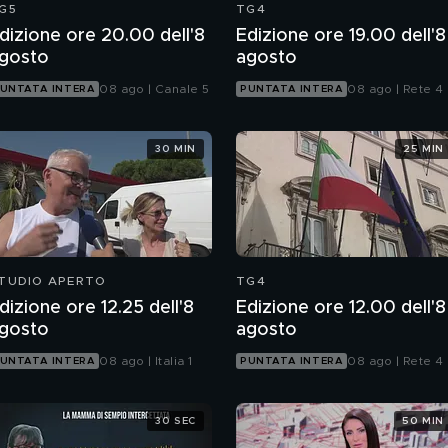
G5
TG4
dizione ore 20.00 dell'8
Edizione ore 19.00 dell'8
gosto
agosto
08 ago | Canale 5
08 ago | Rete 4
UNTATA INTERA
PUNTATA INTERA
30 MIN
25 MIN
TUDIO APERTO
TG4
dizione ore 12.25 dell'8
Edizione ore 12.00 dell'8
gosto
agosto
08 ago | Italia 1
08 ago | Rete 4
UNTATA INTERA
PUNTATA INTERA
30 SEC
50 MIN