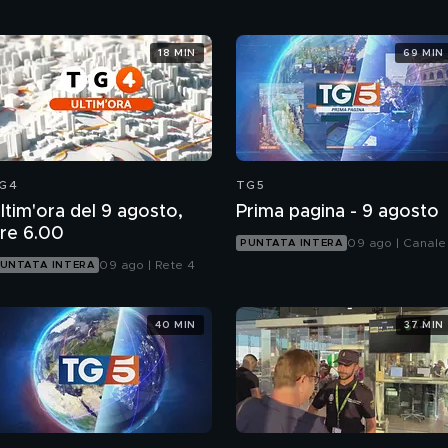
18 MIN
69 MIN
G4
TG5
ltim'ora del 9 agosto,
Prima pagina - 9 agosto
re 6.00
09 ago | Canale
PUNTATA INTERA
09 ago | Rete 4
UNTATA INTERA
40 MIN
37 MIN