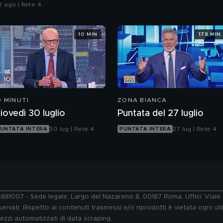
lle armi"
2 ago | Rete 4
10 MIN
178 MIN
0 MINUTI
ZONA BIANCA
iovedì 30 luglio
Puntata del 27 luglio
30 lug | Rete 4
27 lug | Rete 4
UNTATA INTERA
PUNTATA INTERA
76881007 - Sede legale: Largo del Nazareno 8, 00187 Roma. Uffici: Vial
ervati. Rispetto ai contenuti trasmessi e/o riprodotti è vietata ogni uti
 mezzi automatizzati di data scraping.