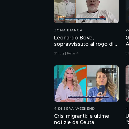
ZONA BIANCA
Z
Leonardo Bove,
G
sopravvissuto al rogo di
A
Crans-Montana, la
m
31 lug | Rete 4
31
squadra di calcio: "Ti
r
aspettiamo"
2 MIN
4 DI SERA WEEKEND
4
Crisi migranti: le ultime
U
notizie da Ceuta
"