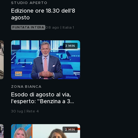
STUDIO APERTO
Edizione ore 18.30 dell'8
agosto
08 ago | Italia 1
PUNTATA INTERA
3 MIN
ZONA BIANCA
Esodo di agosto al via,
l'esperto: "Benzina a 3
euro? Non lo escludo"
30 lug | Rete 4
2 MIN