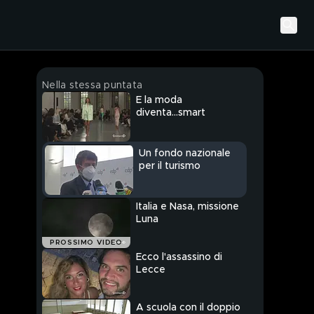
Nella stessa puntata
E la moda
diventa...smart
Un fondo nazionale
per il turismo
Italia e Nasa, missione
Luna
PROSSIMO VIDEO
Ecco l'assassino di
Lecce
A scuola con il doppio