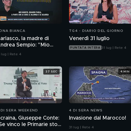
ONA BIANCA
TG4 - DIARIO DEL GIORNO
arlasco, la madre di
Venerdì 31 luglio
ndrea Sempio: "Mio
31 lug | Rete 4
PUNTATA INTERA
arito quando parla
 lug | Rete 4
icama sulle cose"
37 SEC
4 MIN
 DI SERA WEEKEND
4 DI SERA NEWS
craina, Giuseppe Conte:
Invasione dal Marocco!
Se vinco le Primarie stop
31 lug | Rete 4