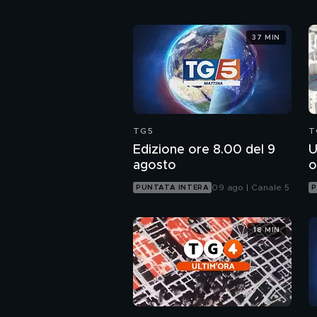
37 MIN
TG5
T
Edizione ore 8.00 del 9
U
agosto
o
09 ago | Canale 5
PUNTATA INTERA
P
18 MIN