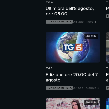
TG4
T
Ultim'ora dell'8 agosto,
P
ore 06.00
P
08 ago | Rete 4
PUNTATA INTERA
40 MIN
TG5
T
Edizione ore 20.00 del 7
E
agosto
a
07 ago | Canale 5
PUNTATA INTERA
P
50 MIN