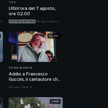
TG4
Ultim'ora del 7 agosto,
ore 02.00
 5
08 ago | Rete 4
PUNTATA INTERA
36 SEC
ZONA BIANCA
Addio a Francesco
Guccini, il cantautore che
ha raccontato l'Italia
06 ago | Rete 4
1 MIN