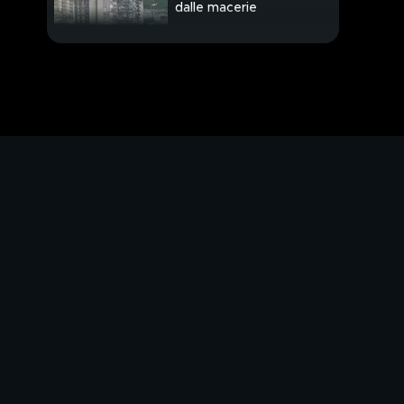
dalle macerie
Gay pride in piazza pro
Zan
"Fermate la bomba
licenziamenti"
Attacco alla variante
delta