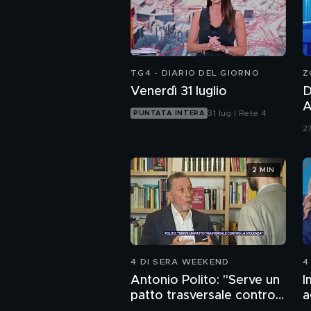
TG4 - DIARIO DEL GIORNO
Z
Venerdì 31 luglio
D
A
31 lug | Rete 4
PUNTATA INTERA
d
27
b
2 MIN
4 DI SERA WEEKEND
4
Antonio Polito: "Serve un
I
patto trasversale contro
a