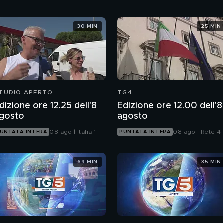
30 MIN
25 MIN
TUDIO APERTO
TG4
dizione ore 12.25 dell'8
Edizione ore 12.00 dell'8
gosto
agosto
08 ago | Italia 1
08 ago | Rete 4
UNTATA INTERA
PUNTATA INTERA
69 MIN
35 MIN