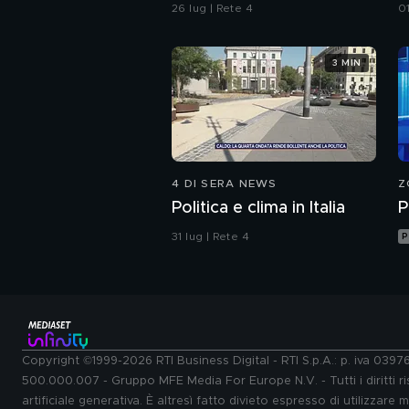
la violenza"
d
26 lug | Rete 4
0
3 MIN
4 DI SERA NEWS
Z
Politica e clima in Italia
P
31 lug | Rete 4
P
Copyright ©1999-2026 RTI Business Digital - RTI S.p.A.: p. iva 039
500.000.007 - Gruppo MFE Media For Europe N.V. - Tutti i diritti ris
artificiale generativa. È altresì fatto divieto espresso di utilizzare