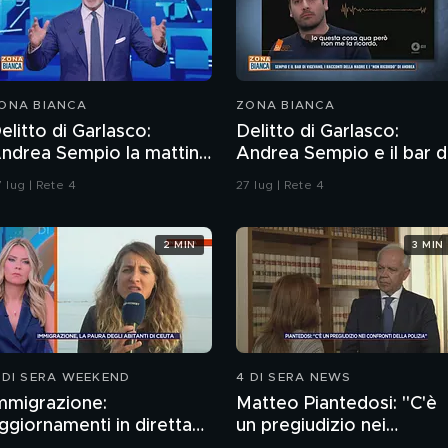
ONA BIANCA
ZONA BIANCA
elitto di Garlasco:
Delitto di Garlasco:
ndrea Sempio la mattina
Andrea Sempio e il bar d
el delitto è stato in un
Vigevano e i racconti
 lug | Rete 4
27 lug | Rete 4
ar?
della madre
2 MIN
3 MIN
 DI SERA WEEKEND
4 DI SERA NEWS
mmigrazione:
Matteo Piantedosi: "C'è
ggiornamenti in diretta
un pregiudizio nei