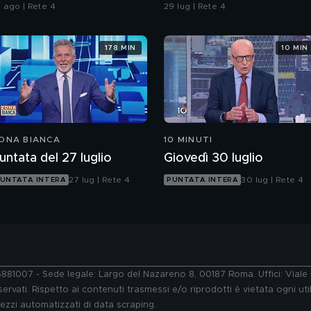
a Ceuta
confronti della polizia"
1 ago | Rete 4
29 lug | Rete 4
178 MIN
10 MIN
ONA BIANCA
10 MINUTI
untata del 27 luglio
Giovedì 30 luglio
27 lug | Rete 4
30 lug | Rete 4
UNTATA INTERA
PUNTATA INTERA
76881007 - Sede legale: Largo del Nazareno 8, 00187 Roma. Uffici: Vial
ervati. Rispetto ai contenuti trasmessi e/o riprodotti è vietata ogni uti
 mezzi automatizzati di data scraping.