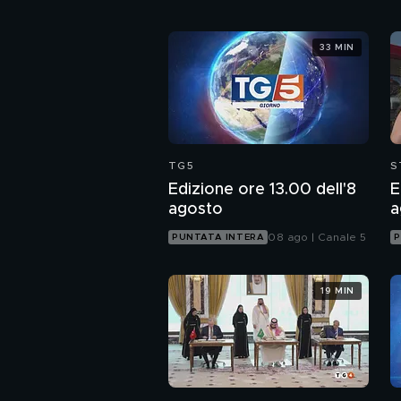
33 MIN
TG5
S
Edizione ore 13.00 dell'8
E
agosto
a
08 ago | Canale 5
PUNTATA INTERA
P
19 MIN