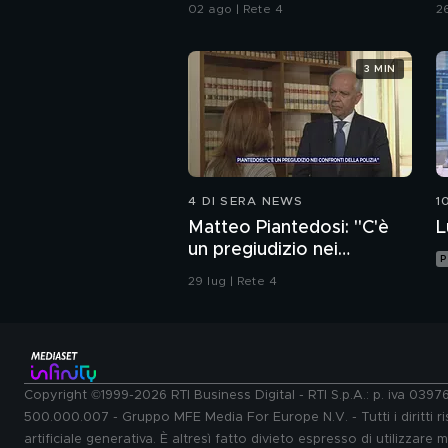
Italia
02 ago | Rete 4
26
3 MIN
4 DI SERA NEWS
1
Matteo Piantedosi: "C'è
L
un pregiudizio nei
P
confronti della polizia"
29 lug | Rete 4
Copyright ©1999-2026 RTI Business Digital - RTI S.p.A.: p. iva 039
500.000.007 - Gruppo MFE Media For Europe N.V. - Tutti i diritti ris
artificiale generativa. È altresì fatto divieto espresso di utilizzare