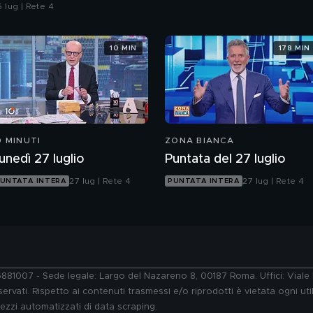
 lug | Rete 4
10 MIN
178 MIN
0 MINUTI
ZONA BIANCA
unedì 27 luglio
Puntata del 27 luglio
27 lug | Rete 4
27 lug | Rete 4
UNTATA INTERA
PUNTATA INTERA
76881007 - Sede legale: Largo del Nazareno 8, 00187 Roma. Uffici: Vial
ervati. Rispetto ai contenuti trasmessi e/o riprodotti è vietata ogni uti
 mezzi automatizzati di data scraping.