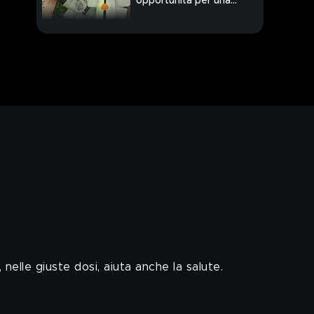
opportunità per una
seconda vita
Tutti pazzi per la birra
artigianale italiana
Irresistibile, la bufala
PROSSIMO VIDEO
La montagna, meta
perfetta
Sandali e calze, c'è chi
vuole rilanciare la
moda
E Larissa supera
mamma Fiona
 nelle giuste dosi, aiuta anche la salute.
Arte e cucina