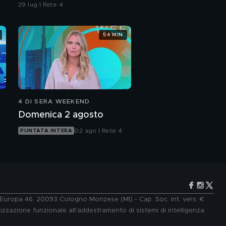
29 lug | Rete 4
54 MIN
4 DI SERA WEEKEND
Domenica 2 agosto
02 ago | Rete 4
PUNTATA INTERA
e Europa 46, 20093 Cologno Monzese (MI) - Cap. Soc. int. vers. €
lizzazione funzionale all'addestramento di sistemi di intelligenza