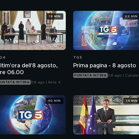
19 MIN
69 MIN
G4
TG5
ltim'ora dell'8 agosto,
Prima pagina - 8 agosto
re 06.00
08 ago | Canale
PUNTATA INTERA
08 ago | Rete 4
UNTATA INTERA
40 MIN
34 MIN