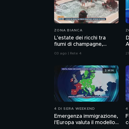
ZONA BIANCA
Z
L'estate dei ricchi tra
D
fiumi di champagne,
A
ostriche ed eccessi
d
03 ago | Rete 4
27
b
3 MIN
4 DI SERA WEEKEND
4
Emergenza immigrazione,
F
l'Europa valuta il modello
c