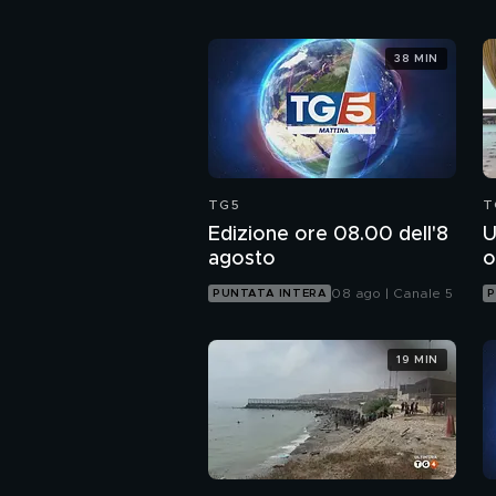
38 MIN
TG5
T
Edizione ore 08.00 dell'8
U
agosto
o
08 ago | Canale 5
PUNTATA INTERA
P
19 MIN