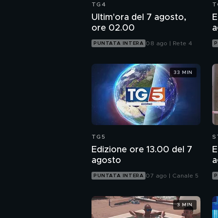
TG4
T
Ultim'ora del 7 agosto,
E
ore 02.00
a
08 ago | Rete 4
PUNTATA INTERA
P
33 MIN
TG5
S
Edizione ore 13.00 del 7
E
agosto
a
07 ago | Canale 5
PUNTATA INTERA
P
3 MIN