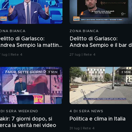
ONA BIANCA
ZONA BIANCA
elitto di Garlasco:
Delitto di Garlasco:
ndrea Sempio la mattina
Andrea Sempio e il bar d
el delitto è stato in un
Vigevano e i racconti
 lug | Rete 4
27 lug | Rete 4
ar?
della madre
3 MIN
3 MIN
 DI SERA WEEKEND
4 DI SERA NEWS
akir: 7 giorni dopo, si
Politica e clima in Italia
erca la verità nei video
31 lug | Rete 4