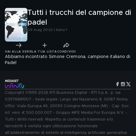
Tutti i trucchi del campione di
padel
09 mag 2022 | Italia 1
VAI ALLA SERIE
LA TUA LISTA
CONDIVIDI
Abbiamo incontrato Simone Cremona, campione italiano di
Padel
Copyright ©1999-2026 RTI Business Digital - RTI S.p.A.: p. iva
03976881007 - Sede legale: Largo del Nazareno 8, 00187 Roma.
Uffici: Viale Europa 46, 20093 Cologno Monzese (MI) - Cap. Soc.
int. vers. € 500.000.007 - Gruppo MFE Media For Europe N.V. -
Tutti i diritti riservati. Rispetto ai contenuti trasmessi e/o
riprodotti è vietata ogni utilizzazione funzionale
all'addestramento di sistemi di intelligenza artificiale generativa.