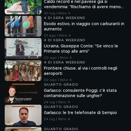
Caldo record e nel pavese già si
vendemmia: "Rischiamo di avere meno
vino"
30 lug | Rete 4
4 DI SERA WEEKEND
Esodo estivo, in viaggio con carburanti in
aumento
01 ago | Rete 4
4 DI SERA WEEKEND
Ucraina, Giuseppe Conte: "Se vinco le
Primarie stop alle armi"
02 ago | Rete 4
4 DI SERA WEEKEND
Frontiere chiuse, al via i controlli negli
aeroporti
02 ago | Rete 4
QUARTO GRADO
Garlasco: consulente Poggi, c'è stata
contaminazione sulle unghie?
24 lug | Rete 4
QUARTO GRADO
Garlasco: le tre telefonate di Sempio
24 lug | Rete 4
QUARTO GRADO