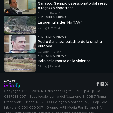
Garlasco: Sempio ossessionato dal sesso
o ragazzo rispettoso?
24 lug | Rete 4
4 DI SERA NEWS
La guerriglia dei "No TAV"
27 lug | Rete 4
4 DI SERA NEWS
Pedro Sanchez, paladino della sinistra
europea
03 ago | Rete 4
4 DI SERA NEWS
Italia nella morsa della violenza
27 lug | Rete 4
Copyright ©1999-2026 RTI Business Digital - RTI S.p.A.: p. iva
03976881007 - Sede legale: Largo del Nazareno 8, 00187 Roma.
Uffici: Viale Europa 46, 20093 Cologno Monzese (MI) - Cap. Soc.
int. vers. € 500.000.007 - Gruppo MFE Media For Europe N.V. -