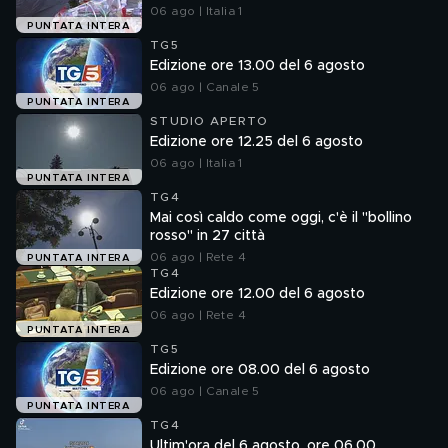
06 ago | Italia 1
PUNTATA INTERA
TG5
Edizione ore 13.00 del 6 agosto
06 ago | Canale 5
PUNTATA INTERA
STUDIO APERTO
Edizione ore 12.25 del 6 agosto
06 ago | Italia 1
PUNTATA INTERA
TG4
Mai così caldo come oggi, c'è il "bollino
rosso" in 27 città
06 ago | Rete 4
PUNTATA INTERA
TG4
Edizione ore 12.00 del 6 agosto
06 ago | Rete 4
PUNTATA INTERA
TG5
Edizione ore 08.00 del 6 agosto
06 ago | Canale 5
PUNTATA INTERA
TG4
Ultim'ora del 6 agosto, ore 06.00