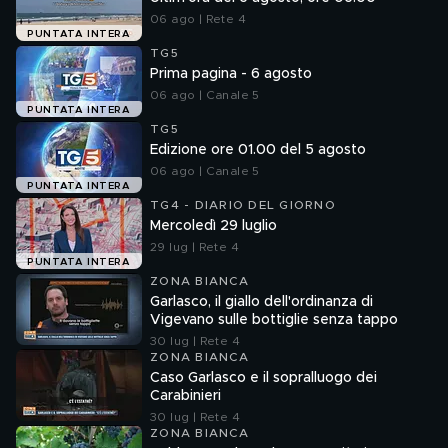
06 ago | Rete 4
PUNTATA INTERA
TG5
Prima pagina - 6 agosto
06 ago | Canale 5
PUNTATA INTERA
TG5
Edizione ore 01.00 del 5 agosto
06 ago | Canale 5
PUNTATA INTERA
TG4 - DIARIO DEL GIORNO
Mercoledì 29 luglio
29 lug | Rete 4
PUNTATA INTERA
ZONA BIANCA
Garlasco, il giallo dell'ordinanza di
Vigevano sulle bottiglie senza tappo
30 lug | Rete 4
ZONA BIANCA
Caso Garlasco e il sopralluogo dei
Carabinieri
30 lug | Rete 4
ZONA BIANCA