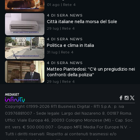
01 ago | Rete 4
4 DI SERA NEWS
Città italiane nella morsa del Sole
29 lug | Rete 4
4 DI SERA NEWS
Politica e clima in Italia
31 lug | Rete 4
4 DI SERA NEWS
Matteo Piantedosi: "C'è un pregiudizio nei
confronti della polizia"
29 lug | Rete 4
Copyright ©1999-2026 RTI Business Digital - RTI S.p.A.: p. iva
03976881007 - Sede legale: Largo del Nazareno 8, 00187 Roma.
Uffici: Viale Europa 46, 20093 Cologno Monzese (MI) - Cap. Soc.
int. vers. € 500.000.007 - Gruppo MFE Media For Europe N.V. -
Tutti i diritti riservati. Rispetto ai contenuti trasmessi e/o