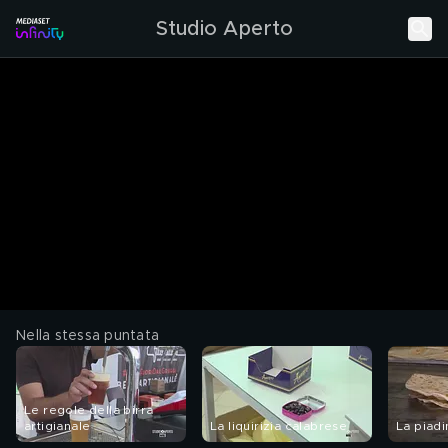
Studio Aperto
Nella stessa puntata
Le regole della birra
artigianale
La liquirizia calabrese
La piad