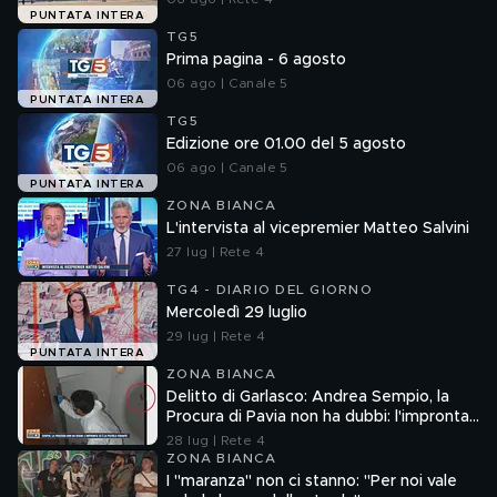
PUNTATA INTERA
TG5
Prima pagina - 6 agosto
06 ago | Canale 5
PUNTATA INTERA
TG5
Edizione ore 01.00 del 5 agosto
06 ago | Canale 5
PUNTATA INTERA
ZONA BIANCA
L'intervista al vicepremier Matteo Salvini
27 lug | Rete 4
TG4 - DIARIO DEL GIORNO
Mercoledì 29 luglio
29 lug | Rete 4
PUNTATA INTERA
ZONA BIANCA
Delitto di Garlasco: Andrea Sempio, la
Procura di Pavia non ha dubbi: l'impronta
33 è la pistola fumante
28 lug | Rete 4
ZONA BIANCA
I "maranza" non ci stanno: "Per noi vale