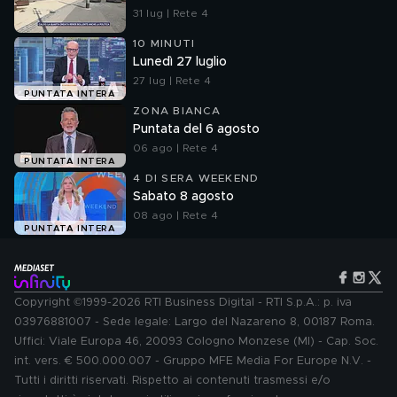
31 lug | Rete 4
10 MINUTI
Lunedì 27 luglio
27 lug | Rete 4
PUNTATA INTERA
ZONA BIANCA
Puntata del 6 agosto
06 ago | Rete 4
PUNTATA INTERA
4 DI SERA WEEKEND
Sabato 8 agosto
08 ago | Rete 4
PUNTATA INTERA
Copyright ©1999-2026 RTI Business Digital - RTI S.p.A.: p. iva
03976881007 - Sede legale: Largo del Nazareno 8, 00187 Roma.
Uffici: Viale Europa 46, 20093 Cologno Monzese (MI) - Cap. Soc.
int. vers. € 500.000.007 - Gruppo MFE Media For Europe N.V. -
Tutti i diritti riservati. Rispetto ai contenuti trasmessi e/o