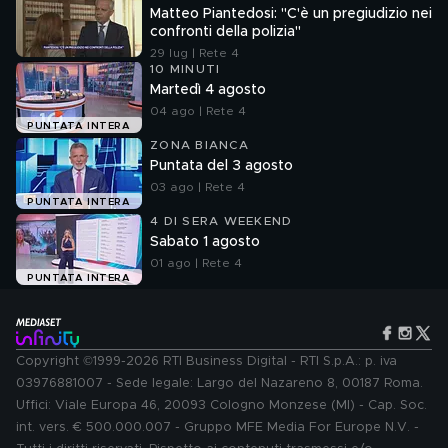
Matteo Piantedosi: "C'è un pregiudizio nei
confronti della polizia"
29 lug | Rete 4
10 MINUTI
Martedì 4 agosto
04 ago | Rete 4
PUNTATA INTERA
ZONA BIANCA
Puntata del 3 agosto
03 ago | Rete 4
PUNTATA INTERA
4 DI SERA WEEKEND
Sabato 1 agosto
01 ago | Rete 4
PUNTATA INTERA
Copyright ©1999-2026 RTI Business Digital - RTI S.p.A.: p. iva
03976881007 - Sede legale: Largo del Nazareno 8, 00187 Roma.
Uffici: Viale Europa 46, 20093 Cologno Monzese (MI) - Cap. Soc.
int. vers. € 500.000.007 - Gruppo MFE Media For Europe N.V. -