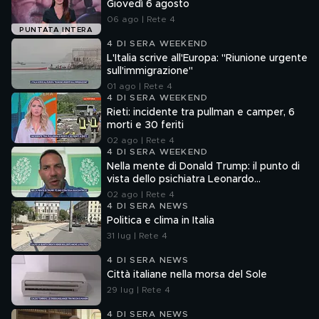
Giovedì 6 agosto
06 ago | Rete 4
PUNTATA INTERA
4 DI SERA WEEKEND
L'Italia scrive all'Europa: "Riunione urgente
sull'immigrazione"
01 ago | Rete 4
4 DI SERA WEEKEND
Rieti: incidente tra pullman e camper, 6
morti e 30 feriti
02 ago | Rete 4
4 DI SERA WEEKEND
Nella mente di Donald Trump: il punto di
vista dello psichiatra Leonardo
Mendolicchio
02 ago | Rete 4
4 DI SERA NEWS
Politica e clima in Italia
31 lug | Rete 4
4 DI SERA NEWS
Città italiane nella morsa del Sole
29 lug | Rete 4
4 DI SERA NEWS