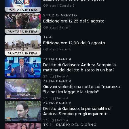
09 ago | Canale 5
PUNTATA INTERA
STUDIO APERTO
Edizione ore 12.25 del 9 agosto
09 ago | Italia 1
PUNTATA INTERA
TG4
Edizione ore 12.00 del 9 agosto
09 ago | Rete 4
PUNTATA INTERA
ZONA BIANCA
Delitto di Garlasco: Andrea Sempio la
mattina del delitto è stato in un bar?
27 lug | Rete 4
ZONA BIANCA
Giovani violenti, una notte coi "maranza":
"La nostra legge è la strada"
27 lug | Rete 4
ZONA BIANCA
Delitto di Garlasco, la personalità di
Andrea Sempio per gli inquirenti:
"Ossessionato e bugiardo"
27 lug | Rete 4
TG4 - DIARIO DEL GIORNO