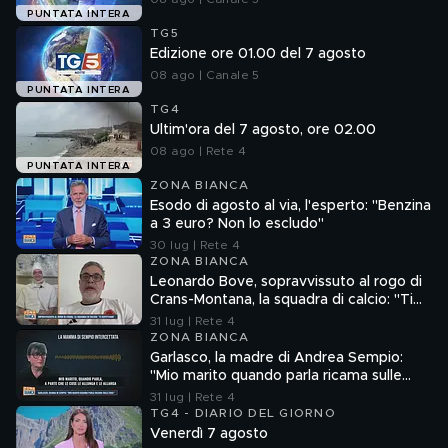
PUNTATA INTERA
TG5
Edizione ore 01.00 del 7 agosto
08 ago | Canale 5
PUNTATA INTERA
TG4
Ultim'ora del 7 agosto, ore 02.00
08 ago | Rete 4
PUNTATA INTERA
ZONA BIANCA
Esodo di agosto al via, l'esperto: "Benzina
a 3 euro? Non lo escludo"
30 lug | Rete 4
ZONA BIANCA
Leonardo Bove, sopravvissuto al rogo di
Crans-Montana, la squadra di calcio: "Ti
aspettiamo"
31 lug | Rete 4
ZONA BIANCA
Garlasco, la madre di Andrea Sempio:
"Mio marito quando parla ricama sulle
cose"
31 lug | Rete 4
TG4 - DIARIO DEL GIORNO
Venerdì 7 agosto