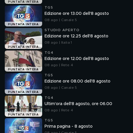
PUNTATA INTERA
TG5
Edizione ore 13.00 dell'8 agosto
08 ago | Canale 5
PUNTATA INTERA
STUDIO APERTO
Edizione ore 12.25 dell'8 agosto
08 ago | Italia 1
PUNTATA INTERA
TG4
Edizione ore 12.00 dell'8 agosto
08 ago | Rete 4
PUNTATA INTERA
TG5
Edizione ore 08.00 dell'8 agosto
08 ago | Canale 5
PUNTATA INTERA
TG4
Ultim'ora dell'8 agosto, ore 06.00
08 ago | Rete 4
PUNTATA INTERA
TG5
Prima pagina - 8 agosto
08 ago | Canale 5