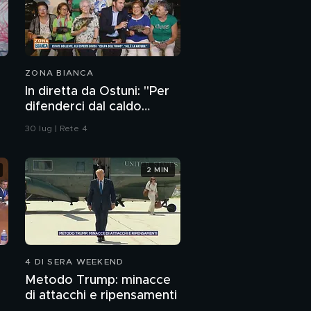
ZONA BIANCA
In diretta da Ostuni: "Per
difenderci dal caldo
abbiamo solo i ventagli"
30 lug | Rete 4
2 MIN
4 DI SERA WEEKEND
Metodo Trump: minacce
di attacchi e ripensamenti