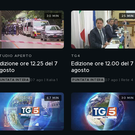
30 MIN
25 MIN
TUDIO APERTO
TG4
dizione ore 12.25 del 7
Edizione ore 12.00 del 7
gosto
agosto
07 ago | Italia 1
07 ago | Rete 4
UNTATA INTERA
PUNTATA INTERA
67 MIN
30 MIN