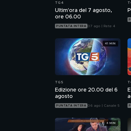
TG4
T
Ultim'ora del 7 agosto,
P
ore 06.00
P
07 ago | Rete 4
PUNTATA INTERA
41 MIN
TG5
T
Edizione ore 20.00 del 6
E
agosto
a
06 ago | Canale 5
PUNTATA INTERA
P
4 MIN