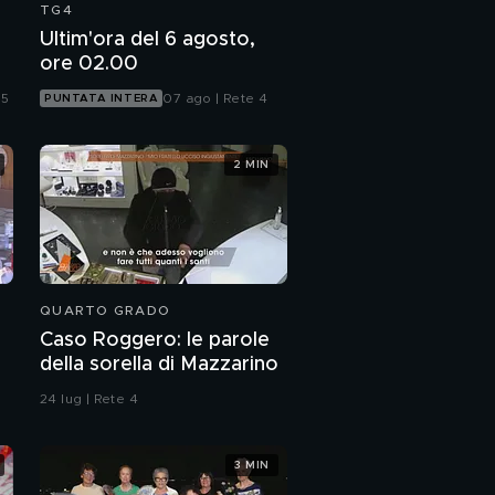
TG4
Ultim'ora del 6 agosto,
ore 02.00
 5
07 ago | Rete 4
PUNTATA INTERA
2 MIN
QUARTO GRADO
Caso Roggero: le parole
della sorella di Mazzarino
24 lug | Rete 4
3 MIN