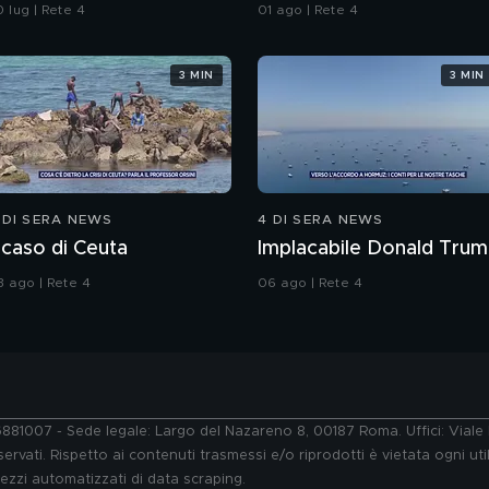
ulle bottiglie senza
all'Iran"
 lug | Rete 4
01 ago | Rete 4
appo
3 MIN
3 MIN
 DI SERA NEWS
4 DI SERA NEWS
l caso di Ceuta
Implacabile Donald Tru
3 ago | Rete 4
06 ago | Rete 4
76881007 - Sede legale: Largo del Nazareno 8, 00187 Roma. Uffici: Vial
ervati. Rispetto ai contenuti trasmessi e/o riprodotti è vietata ogni uti
 mezzi automatizzati di data scraping.