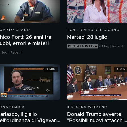
UARTO GRADO
TG4 - DIARIO DEL GIORNO
hico Forti: 26 anni tra
Martedì 28 luglio
ubbi, errori e misteri
28 lug | Rete 4
PUNTATA INTERA
 lug | Rete 4
2 MIN
2 MIN
ONA BIANCA
4 DI SERA WEEKEND
arlasco, il giallo
Donald Trump avverte:
ell'ordinanza di Vigevano
"Possibili nuovi attacchi