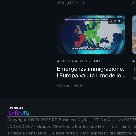
Carabinieri
s
30 lug | Rete 4
30
t
3 MIN
4 DI SERA WEEKEND
4
Emergenza immigrazione,
I
l'Europa valuta il modello
0
Italia
02 ago | Rete 4
Copyright ©1999-2026 RTI Business Digital - RTI S.p.A.: p. iva 039
500.000.007 - Gruppo MFE Media For Europe N.V. - Tutti i diritti ris
artificiale generativa. È altresì fatto divieto espresso di utilizzare