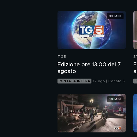
33 MIN
TG5
S
Edizione ore 13.00 del 7
E
agosto
a
07 ago | Canale 5
PUNTATA INTERA
P
19 MIN