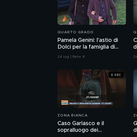
QUARTO GRADO
Q
Pamela Genini: l'astio di
C
Dolci per la famiglia di
d
Pamela
24 lug | Rete 4
24
6 SEC
ZONA BIANCA
Z
Caso Garlasco e il
G
sopralluogo dei
d