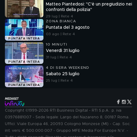
Matteo Piantedosi: "C'è un pregiudizio nei
confronti della polizia"
29 lug | Rete 4
ZONA BIANCA
Puntata del 3 agosto
03 ago | Rete 4
PUNTATA INTERA
10 MINUTI
Venerdì 31 luglio
31 lug | Rete 4
PUNTATA INTERA
4 DI SERA WEEKEND
Sabato 25 luglio
25 lug | Rete 4
PUNTATA INTERA
Copyright ©1999-2026 RTI Business Digital - RTI S.p.A.: p. iva
03976881007 - Sede legale: Largo del Nazareno 8, 00187 Roma.
Uffici: Viale Europa 46, 20093 Cologno Monzese (MI) - Cap. Soc.
int. vers. € 500.000.007 - Gruppo MFE Media For Europe N.V. -