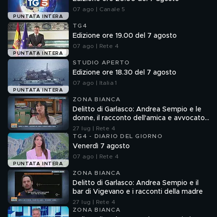
07 ago | Canale 5
PUNTATA INTERA
TG4
Edizione ore 19.00 del 7 agosto
07 ago | Rete 4
PUNTATA INTERA
STUDIO APERTO
Edizione ore 18.30 del 7 agosto
07 ago | Italia 1
PUNTATA INTERA
ZONA BIANCA
Delitto di Garlasco: Andrea Sempio e le
donne, il racconto dell'amica e avvocato
Angela Taccia
27 lug | Rete 4
TG4 - DIARIO DEL GIORNO
Venerdì 7 agosto
07 ago | Rete 4
PUNTATA INTERA
ZONA BIANCA
Delitto di Garlasco: Andrea Sempio e il
bar di Vigevano e i racconti della madre
27 lug | Rete 4
ZONA BIANCA