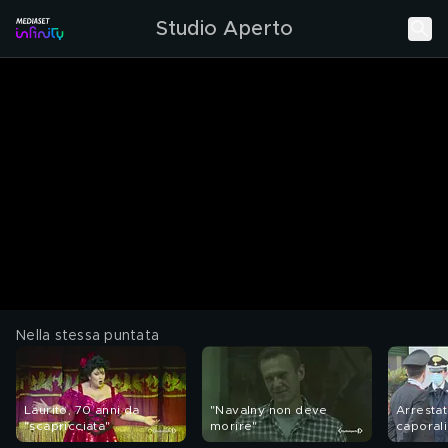
Studio Aperto
Nella stessa puntata
Laurito, 70 anni da
"Navalny non deve
Arrestat
"scapricciata"
morire"
caporali