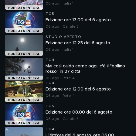
06 ago | Italia 1
PUNTATA INTERA
TG5
Edizione ore 13.00 del 6 agosto
06 ago | Canale 5
PUNTATA INTERA
STUDIO APERTO
Edizione ore 12.25 del 6 agosto
06 ago | Italia 1
PUNTATA INTERA
TG4
Mai così caldo come oggi, c'è il "bollino
rosso" in 27 città
06 ago | Rete 4
PUNTATA INTERA
TG4
Edizione ore 12.00 del 6 agosto
06 ago | Rete 4
PUNTATA INTERA
TG5
Edizione ore 08.00 del 6 agosto
06 ago | Canale 5
PUNTATA INTERA
TG4
Ultim'ora del 6 agosto, ore 06.00