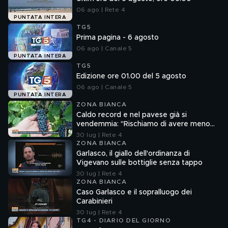
06 ago | Rete 4
PUNTATA INTERA
TG5
Prima pagina - 6 agosto
06 ago | Canale 5
PUNTATA INTERA
TG5
Edizione ore 01.00 del 5 agosto
06 ago | Canale 5
PUNTATA INTERA
ZONA BIANCA
Caldo record e nel pavese già si
vendemmia: "Rischiamo di avere meno
vino"
30 lug | Rete 4
ZONA BIANCA
Garlasco, il giallo dell'ordinanza di
Vigevano sulle bottiglie senza tappo
30 lug | Rete 4
ZONA BIANCA
Caso Garlasco e il sopralluogo dei
Carabinieri
30 lug | Rete 4
TG4 - DIARIO DEL GIORNO