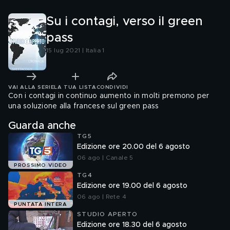
Su i contagi, verso il green
pass
15 lug 2021 | Italia 1
VAI ALLA SERIE
LA TUA LISTA
CONDIVIDI
Con i contagi in continuo aumento in molti premono per
una soluzione alla francese sul green pass
Guarda anche
TG5
Edizione ore 20.00 del 6 agosto
06 ago | Canale 5
PROSSIMO VIDEO
TG4
Edizione ore 19.00 del 6 agosto
06 ago | Rete 4
PUNTATA INTERA
STUDIO APERTO
Edizione ore 18.30 del 6 agosto