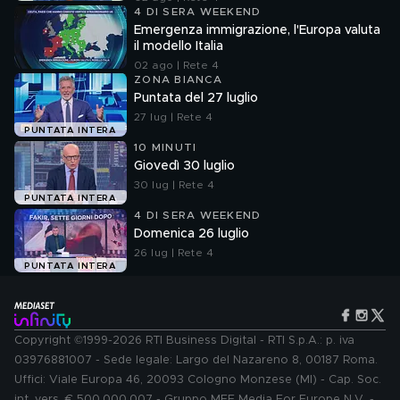
4 DI SERA WEEKEND
Emergenza immigrazione, l'Europa valuta
il modello Italia
02 ago | Rete 4
ZONA BIANCA
Puntata del 27 luglio
27 lug | Rete 4
PUNTATA INTERA
10 MINUTI
Giovedì 30 luglio
30 lug | Rete 4
PUNTATA INTERA
4 DI SERA WEEKEND
Domenica 26 luglio
26 lug | Rete 4
PUNTATA INTERA
Copyright ©1999-2026 RTI Business Digital - RTI S.p.A.: p. iva
03976881007 - Sede legale: Largo del Nazareno 8, 00187 Roma.
Uffici: Viale Europa 46, 20093 Cologno Monzese (MI) - Cap. Soc.
int. vers. € 500.000.007 - Gruppo MFE Media For Europe N.V. -