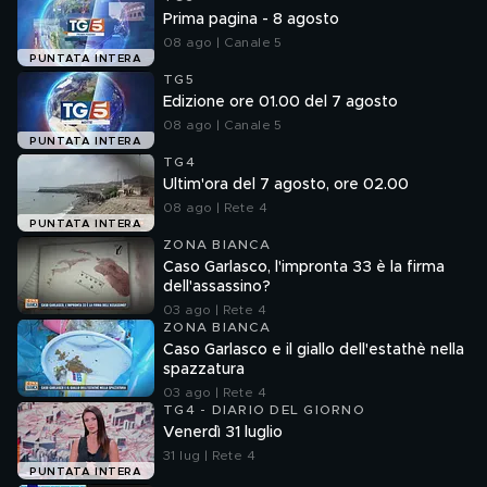
Prima pagina - 8 agosto
08 ago | Canale 5
PUNTATA INTERA
TG5
Edizione ore 01.00 del 7 agosto
08 ago | Canale 5
PUNTATA INTERA
TG4
Ultim'ora del 7 agosto, ore 02.00
08 ago | Rete 4
PUNTATA INTERA
ZONA BIANCA
Caso Garlasco, l'impronta 33 è la firma
dell'assassino?
03 ago | Rete 4
ZONA BIANCA
Caso Garlasco e il giallo dell'estathè nella
spazzatura
03 ago | Rete 4
TG4 - DIARIO DEL GIORNO
Venerdì 31 luglio
31 lug | Rete 4
PUNTATA INTERA