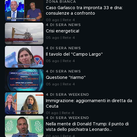
ZONA BIANCA
Caso Garlasco tra impronta 33 e dna:
consulenze a confronto
03 ago | Rete 4
4 DI SERA NEWS
Crisi energetica!
05 ago | Rete 4
4 DI SERA NEWS
Il tavolo del "Campo Largo"
05 ago | Rete 4
4 DI SERA NEWS
Questione "riarmo"
05 ago | Rete 4
4 DI SERA WEEKEND
Immigrazione: aggiornamenti in diretta da
Ceuta
01 ago | Rete 4
4 DI SERA WEEKEND
Nella mente di Donald Trump: il punto di
vista dello psichiatra Leonardo
Mendolicchio
02 ago | Rete 4