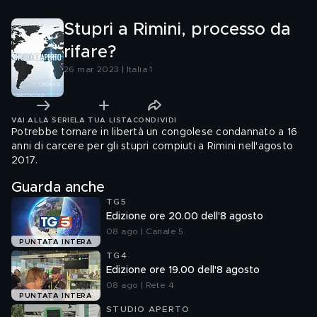
Stupri a Rimini, processo da
rifare?
26 mar 2023 | Italia 1
VAI ALLA SERIE
LA TUA LISTA
CONDIVIDI
Potrebbe tornare in libertà un congolese condannato a 16
anni di carcere per gli stupri compiuti a Rimini nell'agosto
2017.
Guarda anche
TG5
Edizione ore 20.00 dell'8 agosto
08 ago | Canale 5
PUNTATA INTERA
TG4
Edizione ore 19.00 dell'8 agosto
08 ago | Rete 4
PUNTATA INTERA
STUDIO APERTO