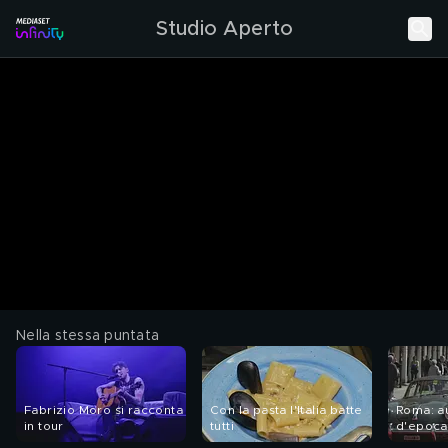
Studio Aperto
Nella stessa puntata
Fabrizio Moro si racconta
Con la pasta l'Italia batte
Roma: a
in tour
tutti
d'epoca 
circolaz