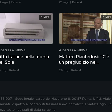
onsulenze a confronto
sull'immigrazione"
3 ago | Rete 4
01 ago | Rete 4
3 MIN
3 MIN
 DI SERA NEWS
4 DI SERA NEWS
ittà italiane nella morsa
Matteo Piantedosi: "C'è
el Sole
un pregiudizio nei
confronti della polizia"
 lug | Rete 4
29 lug | Rete 4
76881007 - Sede legale: Largo del Nazareno 8, 00187 Roma. Uffici: Vial
ervati. Rispetto ai contenuti trasmessi e/o riprodotti è vietata ogni uti
 mezzi automatizzati di data scraping.