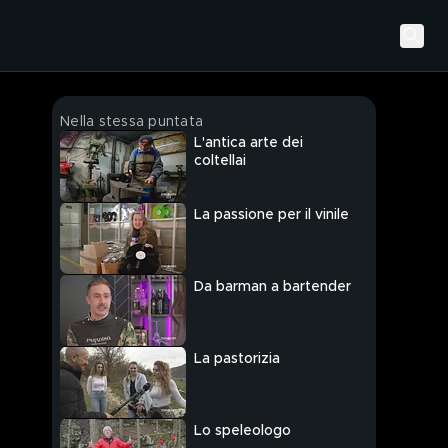
Nella stessa puntata
L'antica arte dei
coltellai
La passione per il vinile
Da barman a bartender
La pastorizia
Lo speleologo