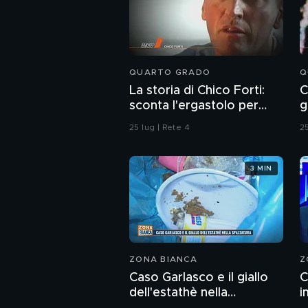
QUARTO GRADO
Q
La storia di Chico Forti:
C
sconta l'ergastolo per
g
omicidio
25 lug | Rete 4
25
3 MIN
ZONA BIANCA
Z
Caso Garlasco e il giallo
C
dell'estathè nella
i