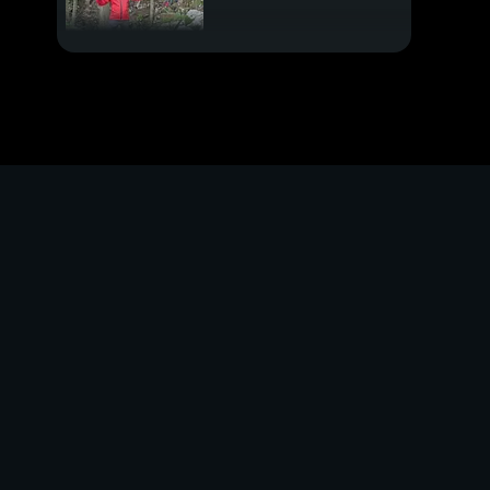
Vacanze da sogno, i
vip testimonial
Depp porta la ex alla
sbarra
Barletta, fermato il
killer del bar
Sfollati due bimbi su
tre
Ora Mariupol teme le
armi chimiche
Putin, avanti con le
bombe