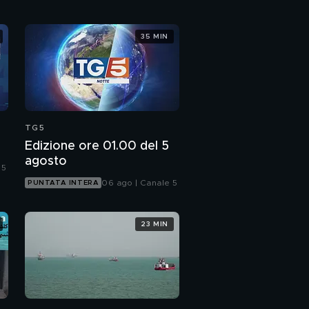
Spari nel metrò,
35 MIN
terrore a New York
TG5
Edizione ore 01.00 del 5
agosto
 5
06 ago | Canale 5
PUNTATA INTERA
23 MIN