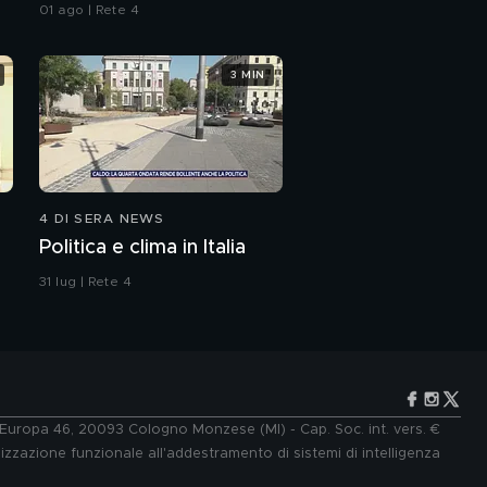
all'Iran"
01 ago | Rete 4
3 MIN
4 DI SERA NEWS
Politica e clima in Italia
31 lug | Rete 4
e Europa 46, 20093 Cologno Monzese (MI) - Cap. Soc. int. vers. €
lizzazione funzionale all'addestramento di sistemi di intelligenza