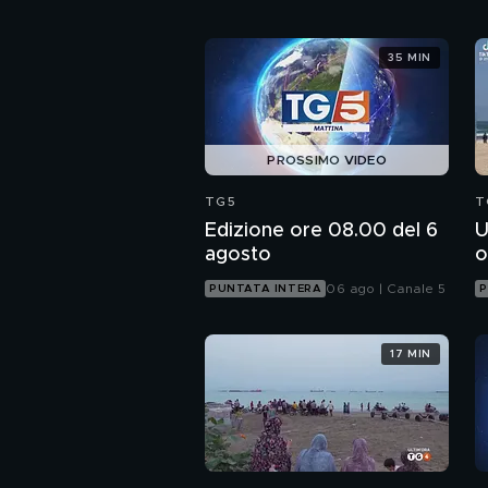
35 MIN
PROSSIMO VIDEO
TG5
T
Edizione ore 08.00 del 6
U
agosto
o
06 ago | Canale 5
PUNTATA INTERA
P
17 MIN