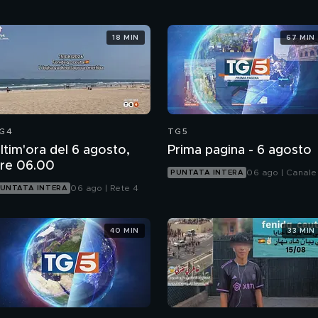
18 MIN
67 MIN
G4
TG5
ltim'ora del 6 agosto,
Prima pagina - 6 agosto
re 06.00
06 ago | Canale
PUNTATA INTERA
06 ago | Rete 4
UNTATA INTERA
40 MIN
33 MIN