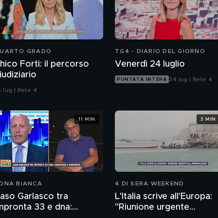
UARTO GRADO
TG4 - DIARIO DEL GIORNO
hico Forti: il percorso
Venerdì 24 luglio
iudiziario
24 lug | Rete 4
PUNTATA INTERA
 lug | Rete 4
11 MIN
3 MIN
ONA BIANCA
4 DI SERA WEEKEND
aso Garlasco tra
L'Italia scrive all'Europa:
mpronta 33 e dna:
"Riunione urgente