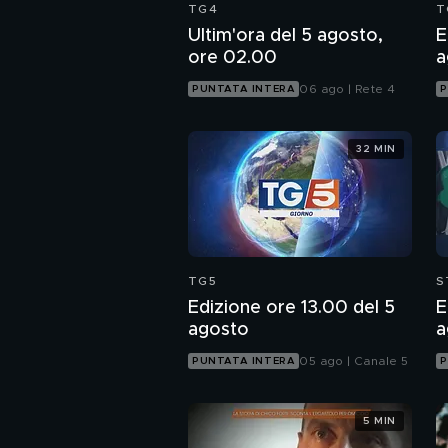
TG4
T
Ultim'ora del 5 agosto,
E
ore 02.00
a
06 ago | Rete 4
PUNTATA INTERA
P
32 MIN
TG5
S
Edizione ore 13.00 del 5
E
agosto
a
05 ago | Canale 5
PUNTATA INTERA
P
5 MIN