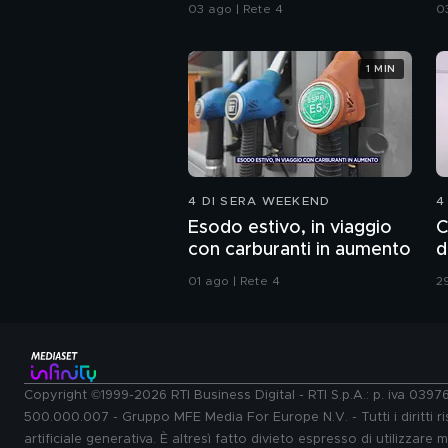
spazzatura
c
03 ago | Rete 4
0
1 MIN
4 DI SERA WEEKEND
4
Esodo estivo, in viaggio
C
con carburanti in aumento
d
01 ago | Rete 4
29
Copyright ©1999-2026 RTI Business Digital - RTI S.p.A.: p. iva 039
500.000.007 - Gruppo MFE Media For Europe N.V. - Tutti i diritti ris
artificiale generativa. È altresì fatto divieto espresso di utilizzare