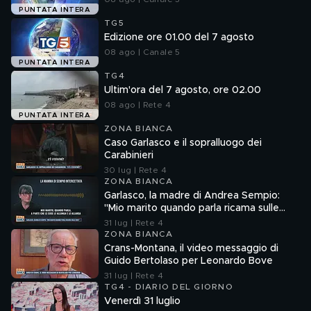
PUNTATA INTERA
TG5
Edizione ore 01.00 del 7 agosto
08 ago | Canale 5
PUNTATA INTERA
TG4
Ultim'ora del 7 agosto, ore 02.00
08 ago | Rete 4
PUNTATA INTERA
ZONA BIANCA
Caso Garlasco e il sopralluogo dei
Carabinieri
30 lug | Rete 4
ZONA BIANCA
Garlasco, la madre di Andrea Sempio:
"Mio marito quando parla ricama sulle
cose"
31 lug | Rete 4
ZONA BIANCA
Crans-Montana, il video messaggio di
Guido Bertolaso per Leonardo Bove
31 lug | Rete 4
TG4 - DIARIO DEL GIORNO
Venerdì 31 luglio