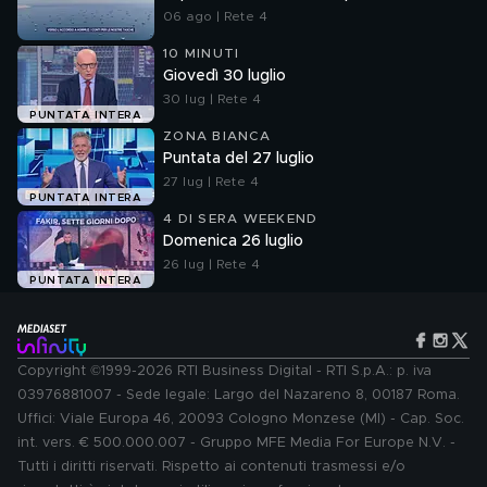
06 ago | Rete 4
10 MINUTI
Giovedì 30 luglio
30 lug | Rete 4
PUNTATA INTERA
ZONA BIANCA
Puntata del 27 luglio
27 lug | Rete 4
PUNTATA INTERA
4 DI SERA WEEKEND
Domenica 26 luglio
26 lug | Rete 4
PUNTATA INTERA
Copyright ©1999-2026 RTI Business Digital - RTI S.p.A.: p. iva
03976881007 - Sede legale: Largo del Nazareno 8, 00187 Roma.
Uffici: Viale Europa 46, 20093 Cologno Monzese (MI) - Cap. Soc.
int. vers. € 500.000.007 - Gruppo MFE Media For Europe N.V. -
Tutti i diritti riservati. Rispetto ai contenuti trasmessi e/o