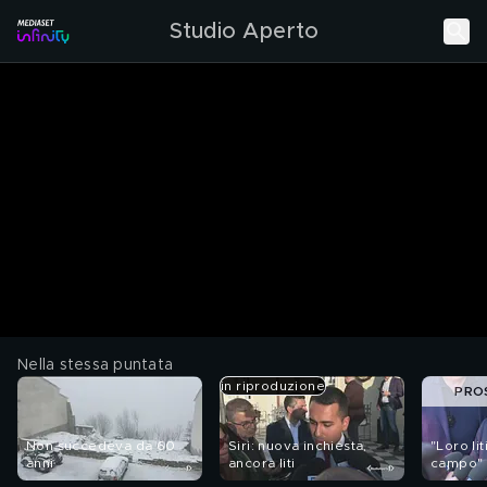
Studio Aperto
Nella stessa puntata
in riproduzione
PRO
Non succedeva da 60
Siri: nuova inchiesta,
"Loro lit
anni
ancora liti
campo"