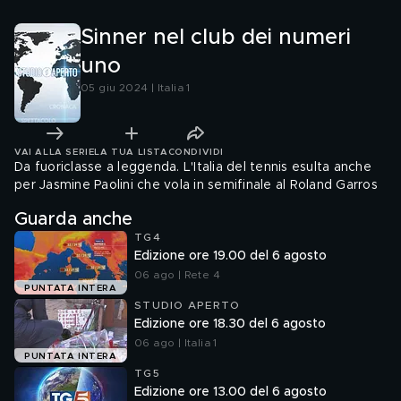
Sinner nel club dei numeri
uno
05 giu 2024 | Italia 1
VAI ALLA SERIE
LA TUA LISTA
CONDIVIDI
Da fuoriclasse a leggenda. L'Italia del tennis esulta anche
per Jasmine Paolini che vola in semifinale al Roland Garros
Guarda anche
TG4
Edizione ore 19.00 del 6 agosto
06 ago | Rete 4
PUNTATA INTERA
STUDIO APERTO
Edizione ore 18.30 del 6 agosto
06 ago | Italia 1
PUNTATA INTERA
TG5
Edizione ore 13.00 del 6 agosto