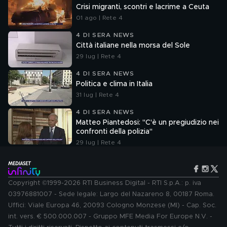
Crisi migranti, scontri e lacrime a Ceuta
01 ago | Rete 4
4 DI SERA NEWS
Città italiane nella morsa del Sole
29 lug | Rete 4
4 DI SERA NEWS
Politica e clima in Italia
31 lug | Rete 4
4 DI SERA NEWS
Matteo Piantedosi: "C'è un pregiudizio nei
confronti della polizia"
29 lug | Rete 4
Copyright ©1999-2026 RTI Business Digital - RTI S.p.A.: p. iva
03976881007 - Sede legale: Largo del Nazareno 8, 00187 Roma.
Uffici: Viale Europa 46, 20093 Cologno Monzese (MI) - Cap. Soc.
int. vers. € 500.000.007 - Gruppo MFE Media For Europe N.V. -