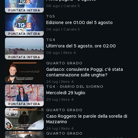
06 ago | Canale 5
PUNTATA INTERA
TG5
Edizione ore 01.00 del 5 agosto
06 ago | Canale 5
PUNTATA INTERA
TG4
Ultim'ora del 5 agosto, ore 02.00
06 ago | Rete 4
PUNTATA INTERA
QUARTO GRADO
Garlasco: consulente Poggi, c'è stata
contaminazione sulle unghie?
24 lug | Rete 4
TG4 - DIARIO DEL GIORNO
Mercoledì 29 luglio
29 lug | Rete 4
PUNTATA INTERA
QUARTO GRADO
Caso Roggero: le parole della sorella di
Mazzarino
24 lug | Rete 4
QUARTO GRADO