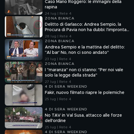
Caso Mario Roggero: le immagini della
rapina
24 lug | Rete 4
ZONA BIANCA
Delitto di Garlasco: Andrea Sempio, la
Procura di Pavia non ha dubbi: l'impronta
33 è la pistola fumante
28 lug | Rete 4
ZONA BIANCA
Andrea Sempio e la mattina del delitto:
"Al bar' No, non ci sono andato"
23 lug | Rete 4
ZONA BIANCA
I "maranza" non ci stanno: "Per noi vale
solo la legge della strada"
27 lug | Rete 4
4 DI SERA WEEKEND
Fakir, nuovo filmato riapre le polemiche
25 lug | Rete 4
4 DI SERA WEEKEND
No TAV in Val Susa, attacco alle forze
dell'ordine
25 lug | Rete 4
4 DI SERA WEEKEND