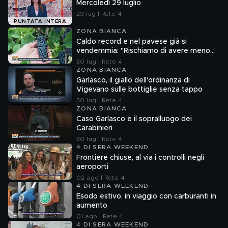
Mercoledì 29 luglio
29 lug | Rete 4
PUNTATA INTERA
ZONA BIANCA
Caldo record e nel pavese già si
vendemmia: "Rischiamo di avere meno
vino"
30 lug | Rete 4
ZONA BIANCA
Garlasco, il giallo dell'ordinanza di
Vigevano sulle bottiglie senza tappo
30 lug | Rete 4
ZONA BIANCA
Caso Garlasco e il sopralluogo dei
Carabinieri
30 lug | Rete 4
4 DI SERA WEEKEND
Frontiere chiuse, al via i controlli negli
aeroporti
02 ago | Rete 4
4 DI SERA WEEKEND
Esodo estivo, in viaggio con carburanti in
aumento
01 ago | Rete 4
4 DI SERA WEEKEND