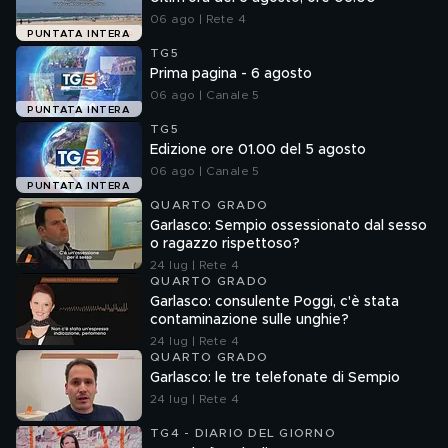
06 ago | Rete 4
PUNTATA INTERA
TG5
Prima pagina - 6 agosto
06 ago | Canale 5
PUNTATA INTERA
TG5
Edizione ore 01.00 del 5 agosto
06 ago | Canale 5
PUNTATA INTERA
QUARTO GRADO
Garlasco: Sempio ossessionato dal sesso
o ragazzo rispettoso?
24 lug | Rete 4
QUARTO GRADO
Garlasco: consulente Poggi, c'è stata
contaminazione sulle unghie?
24 lug | Rete 4
QUARTO GRADO
Garlasco: le tre telefonate di Sempio
24 lug | Rete 4
TG4 - DIARIO DEL GIORNO