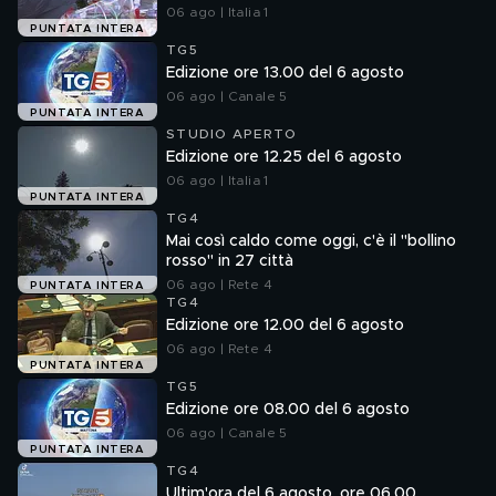
06 ago | Italia 1
PUNTATA INTERA
TG5
Edizione ore 13.00 del 6 agosto
06 ago | Canale 5
PUNTATA INTERA
STUDIO APERTO
Edizione ore 12.25 del 6 agosto
06 ago | Italia 1
PUNTATA INTERA
TG4
Mai così caldo come oggi, c'è il "bollino
rosso" in 27 città
06 ago | Rete 4
PUNTATA INTERA
TG4
Edizione ore 12.00 del 6 agosto
06 ago | Rete 4
PUNTATA INTERA
TG5
Edizione ore 08.00 del 6 agosto
06 ago | Canale 5
PUNTATA INTERA
TG4
Ultim'ora del 6 agosto, ore 06.00