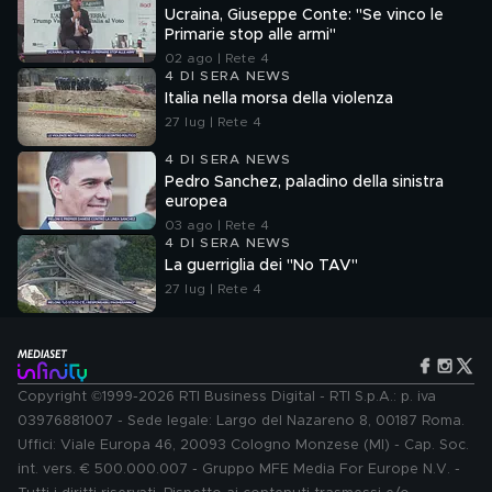
Ucraina, Giuseppe Conte: "Se vinco le
Primarie stop alle armi"
02 ago | Rete 4
4 DI SERA NEWS
Italia nella morsa della violenza
27 lug | Rete 4
4 DI SERA NEWS
Pedro Sanchez, paladino della sinistra
europea
03 ago | Rete 4
4 DI SERA NEWS
La guerriglia dei "No TAV"
27 lug | Rete 4
Copyright ©1999-2026 RTI Business Digital - RTI S.p.A.: p. iva
03976881007 - Sede legale: Largo del Nazareno 8, 00187 Roma.
Uffici: Viale Europa 46, 20093 Cologno Monzese (MI) - Cap. Soc.
int. vers. € 500.000.007 - Gruppo MFE Media For Europe N.V. -