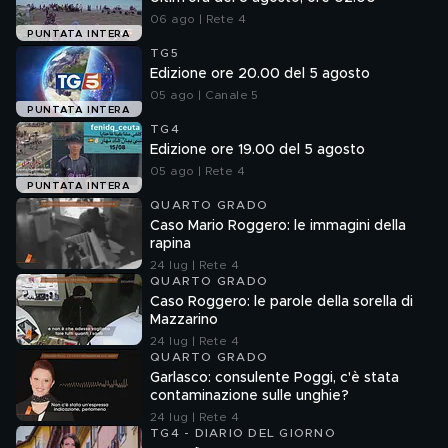
06 ago | Rete 4
PUNTATA INTERA
TG5
Edizione ore 20.00 del 5 agosto
05 ago | Canale 5
PUNTATA INTERA
TG4
Edizione ore 19.00 del 5 agosto
05 ago | Rete 4
PUNTATA INTERA
QUARTO GRADO
Caso Mario Roggero: le immagini della
rapina
24 lug | Rete 4
QUARTO GRADO
Caso Roggero: le parole della sorella di
Mazzarino
24 lug | Rete 4
QUARTO GRADO
Garlasco: consulente Poggi, c'è stata
contaminazione sulle unghie?
24 lug | Rete 4
TG4 - DIARIO DEL GIORNO