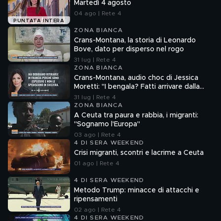
Martedì 4 agosto
04 ago | Rete 4
PUNTATA INTERA
ZONA BIANCA
Crans-Montana, la storia di Leonardo
Bove, dato per disperso nel rogo
31 lug | Rete 4
ZONA BIANCA
Crans-Montana, audio choc di Jessica
Moretti: "I bengala? Fatti arrivare dalla
Francia"
31 lug | Rete 4
ZONA BIANCA
A Ceuta tra paura e rabbia, i migranti:
"Sognamo l'Europa"
03 ago | Rete 4
4 DI SERA WEEKEND
Crisi migranti, scontri e lacrime a Ceuta
01 ago | Rete 4
4 DI SERA WEEKEND
Metodo Trump: minacce di attacchi e
ripensamenti
02 ago | Rete 4
4 DI SERA WEEKEND