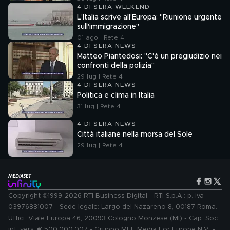
4 DI SERA WEEKEND
L'Italia scrive all'Europa: "Riunione urgente
sull'immigrazione"
01 ago | Rete 4
4 DI SERA NEWS
Matteo Piantedosi: "C'è un pregiudizio nei
confronti della polizia"
29 lug | Rete 4
4 DI SERA NEWS
Politica e clima in Italia
31 lug | Rete 4
4 DI SERA NEWS
Città italiane nella morsa del Sole
29 lug | Rete 4
Copyright ©1999-2026 RTI Business Digital - RTI S.p.A.: p. iva
03976881007 - Sede legale: Largo del Nazareno 8, 00187 Roma.
Uffici: Viale Europa 46, 20093 Cologno Monzese (MI) - Cap. Soc.
int. vers. € 500.000.007 - Gruppo MFE Media For Europe N.V. -