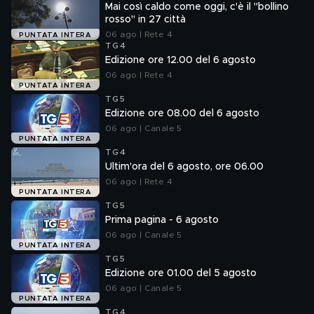
Mai così caldo come oggi, c'è il "bollino
rosso" in 27 città
06 ago | Rete 4
PUNTATA INTERA
TG4
Edizione ore 12.00 del 6 agosto
06 ago | Rete 4
PUNTATA INTERA
TG5
Edizione ore 08.00 del 6 agosto
06 ago | Canale 5
PUNTATA INTERA
TG4
Ultim'ora del 6 agosto, ore 06.00
06 ago | Rete 4
PUNTATA INTERA
TG5
Prima pagina - 6 agosto
06 ago | Canale 5
PUNTATA INTERA
TG5
Edizione ore 01.00 del 5 agosto
06 ago | Canale 5
PUNTATA INTERA
TG4