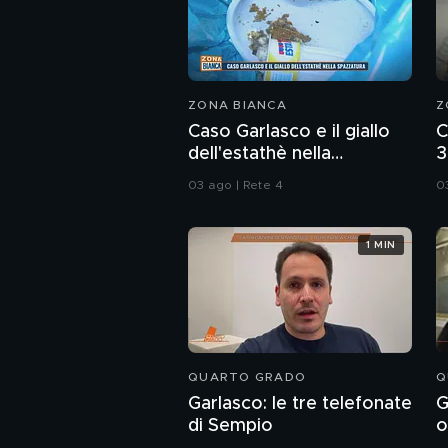
ZONA BIANCA
Z
Caso Garlasco e il giallo
C
dell'estathè nella
3
spazzatura
d
03 ago | Rete 4
0
1 MIN
QUARTO GRADO
Q
Garlasco: le tre telefonate
G
di Sempio
o