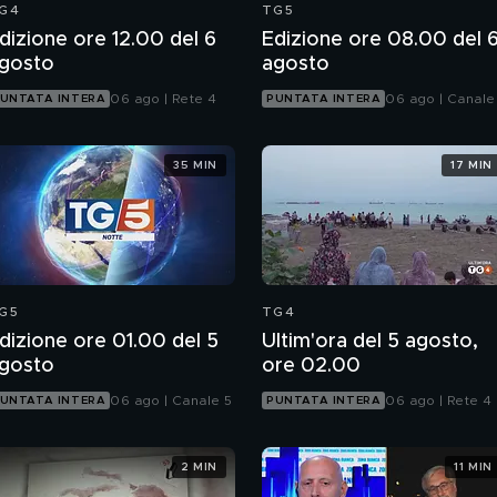
G4
TG5
dizione ore 12.00 del 6
Edizione ore 08.00 del 
gosto
agosto
06 ago | Rete 4
06 ago | Canale
UNTATA INTERA
PUNTATA INTERA
35 MIN
17 MIN
G5
TG4
dizione ore 01.00 del 5
Ultim'ora del 5 agosto,
gosto
ore 02.00
06 ago | Canale 5
06 ago | Rete 4
UNTATA INTERA
PUNTATA INTERA
2 MIN
11 MIN