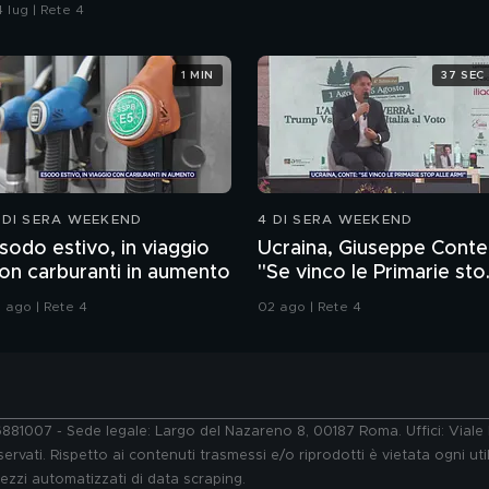
agazzo rispettoso?
 lug | Rete 4
1 MIN
37 SEC
 DI SERA WEEKEND
4 DI SERA WEEKEND
sodo estivo, in viaggio
Ucraina, Giuseppe Conte
on carburanti in aumento
"Se vinco le Primarie sto
alle armi"
1 ago | Rete 4
02 ago | Rete 4
76881007 - Sede legale: Largo del Nazareno 8, 00187 Roma. Uffici: Vial
ervati. Rispetto ai contenuti trasmessi e/o riprodotti è vietata ogni uti
 mezzi automatizzati di data scraping.