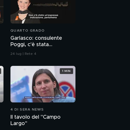
QUARTO GRADO
Garlasco: consulente
Poggi, c'è stata
contaminazione sulle
24 lug | Rete 4
unghie?
1 MIN
4 DI SERA NEWS
Il tavolo del "Campo
Largo"