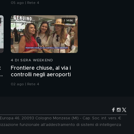
05 ago | Rete 4
1 MIN
4 DI SERA WEEKEND
:
Frontiere chiuse, al via i
p
controlli negli aeroporti
02 ago | Rete 4
e Europa 46, 20093 Cologno Monzese (MI) - Cap. Soc. int. vers. €
lizzazione funzionale all'addestramento di sistemi di intelligenza