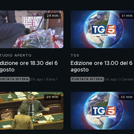
24 MIN
31 MIN
TUDIO APERTO
TG5
dizione ore 18.30 del 6
Edizione ore 13.00 del 6
gosto
agosto
06 ago | Italia 1
06 ago | Canale
UNTATA INTERA
PUNTATA INTERA
25 MIN
35 MIN