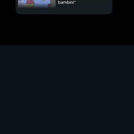
bambini"
Sea Watch, indagata la
comandante
Demolito il ponte, in sei
secondi