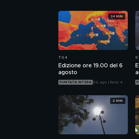
34 MIN
TG4
S
Edizione ore 19.00 del 6
E
agosto
a
06 ago | Rete 4
PUNTATA INTERA
P
2 MIN