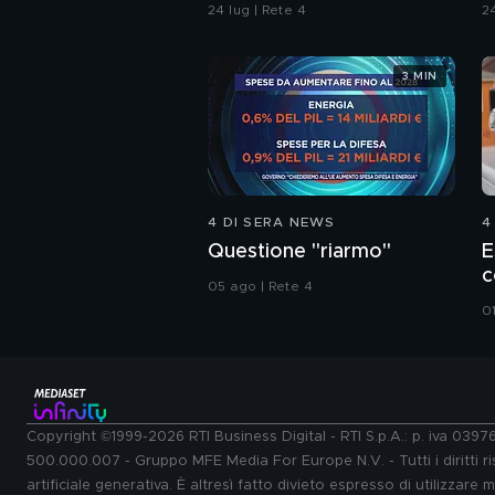
r
24 lug | Rete 4
24
3 MIN
4 DI SERA NEWS
4
Questione "riarmo"
E
c
05 ago | Rete 4
0
Copyright ©1999-2026 RTI Business Digital - RTI S.p.A.: p. iva 039
500.000.007 - Gruppo MFE Media For Europe N.V. - Tutti i diritti ris
artificiale generativa. È altresì fatto divieto espresso di utilizzare