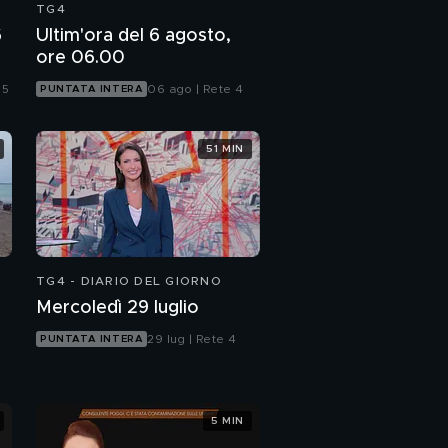
TG4
6
Ultim'ora del 6 agosto,
ore 06.00
 5
06 ago | Rete 4
PUNTATA INTERA
51 MIN
TG4 - DIARIO DEL GIORNO
Mercoledì 29 luglio
29 lug | Rete 4
PUNTATA INTERA
5 MIN