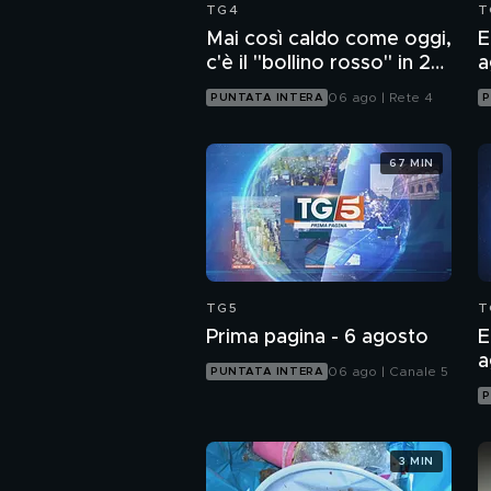
TG4
T
Mai così caldo come oggi,
E
c'è il "bollino rosso" in 27
a
città
06 ago | Rete 4
PUNTATA INTERA
P
67 MIN
TG5
T
Prima pagina - 6 agosto
E
a
06 ago | Canale 5
PUNTATA INTERA
P
3 MIN