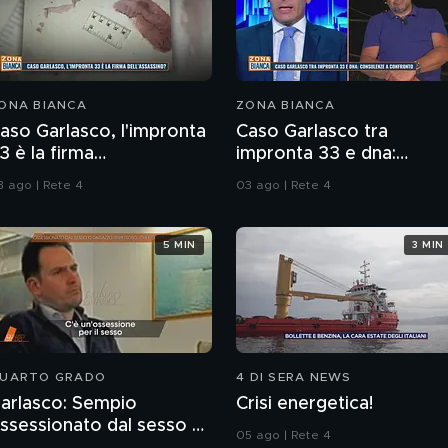
ONA BIANCA
ZONA BIANCA
aso Garlasco, l'impronta
Caso Garlasco tra
3 è la firma
impronta 33 e dna:
ell'assassino?
consulenze a confronto
3 ago | Rete 4
03 ago | Rete 4
5 MIN
3 MIN
UARTO GRADO
4 DI SERA NEWS
arlasco: Sempio
Crisi energetica!
ssessionato dal sesso o
05 ago | Rete 4