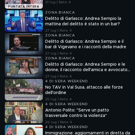
31 lug | Rete 4
PUNTATA INTERA
ZONA BIANCA
Delitto di Garlasco: Andrea Sempio la
mattina del delitto è stato in un bar?
27 lug | Rete 4
ZONA BIANCA
Delitto di Garlasco: Andrea Sempio e il
bar di Vigevano e i racconti della madre
27 lug | Rete 4
ZONA BIANCA
Delitto di Garlasco: Andrea Sempio e le
donne, il racconto dell'amica e avvocato
Angela Taccia
27 lug | Rete 4
4 DI SERA WEEKEND
No TAV in Val Susa, attacco alle forze
dell'ordine
25 lug | Rete 4
4 DI SERA WEEKEND
Antonio Polito: "Serve un patto
trasversale contro la violenza"
26 lug | Rete 4
4 DI SERA WEEKEND
Immigrazione: aggiornamenti in diretta da