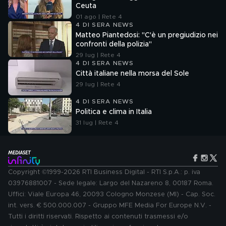
Ceuta
01 ago | Rete 4
4 DI SERA NEWS
Matteo Piantedosi: "C'è un pregiudizio nei
confronti della polizia"
29 lug | Rete 4
4 DI SERA NEWS
Città italiane nella morsa del Sole
29 lug | Rete 4
4 DI SERA NEWS
Politica e clima in Italia
31 lug | Rete 4
Copyright ©1999-2026 RTI Business Digital - RTI S.p.A.: p. iva
03976881007 - Sede legale: Largo del Nazareno 8, 00187 Roma.
Uffici: Viale Europa 46, 20093 Cologno Monzese (MI) - Cap. Soc.
int. vers. € 500.000.007 - Gruppo MFE Media For Europe N.V. -
Tutti i diritti riservati. Rispetto ai contenuti trasmessi e/o