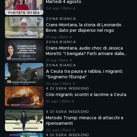
Martedì 4 agosto
04 ago | Rete 4
PUNTATA INTERA
ZONA BIANCA
Crans-Montana, la storia di Leonardo
Bove, dato per disperso nel rogo
31 lug | Rete 4
ZONA BIANCA
Crans-Montana, audio choc di Jessica
Moretti: "I bengala? Fatti arrivare dalla
Francia"
31 lug | Rete 4
ZONA BIANCA
A Ceuta tra paura e rabbia, i migranti:
"Sognamo l'Europa"
03 ago | Rete 4
4 DI SERA WEEKEND
Crisi migranti, scontri e lacrime a Ceuta
01 ago | Rete 4
4 DI SERA WEEKEND
Metodo Trump: minacce di attacchi e
ripensamenti
02 ago | Rete 4
4 DI SERA WEEKEND