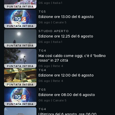
06 ago | Italia 1
PUNTATA INTERA
TG5
Edizione ore 13.00 del 6 agosto
06 ago | Canale 5
PUNTATA INTERA
STUDIO APERTO
Edizione ore 12.25 del 6 agosto
06 ago | Italia 1
PUNTATA INTERA
TG4
Mai così caldo come oggi, c'è il "bollino
rosso" in 27 città
06 ago | Rete 4
PUNTATA INTERA
TG4
Edizione ore 12.00 del 6 agosto
06 ago | Rete 4
PUNTATA INTERA
TG5
Edizione ore 08.00 del 6 agosto
06 ago | Canale 5
PUNTATA INTERA
TG4
Ultim'ora del 6 agosto, ore 06.00