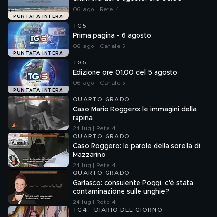
06 ago | Rete 4
PUNTATA INTERA
TG5
Prima pagina - 6 agosto
06 ago | Canale 5
PUNTATA INTERA
TG5
Edizione ore 01.00 del 5 agosto
06 ago | Canale 5
PUNTATA INTERA
QUARTO GRADO
Caso Mario Roggero: le immagini della
rapina
24 lug | Rete 4
QUARTO GRADO
Caso Roggero: le parole della sorella di
Mazzarino
24 lug | Rete 4
QUARTO GRADO
Garlasco: consulente Poggi, c'è stata
contaminazione sulle unghie?
24 lug | Rete 4
TG4 - DIARIO DEL GIORNO