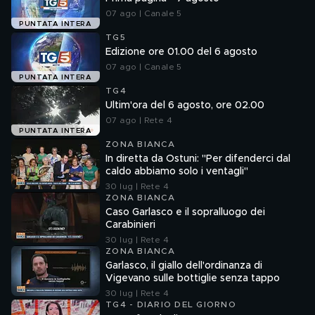
07 ago | Canale 5
PUNTATA INTERA
TG5
Edizione ore 01.00 del 6 agosto
07 ago | Canale 5
PUNTATA INTERA
TG4
Ultim'ora del 6 agosto, ore 02.00
07 ago | Rete 4
PUNTATA INTERA
ZONA BIANCA
In diretta da Ostuni: "Per difenderci dal
caldo abbiamo solo i ventagli"
30 lug | Rete 4
ZONA BIANCA
Caso Garlasco e il sopralluogo dei
Carabinieri
30 lug | Rete 4
ZONA BIANCA
Garlasco, il giallo dell'ordinanza di
Vigevano sulle bottiglie senza tappo
30 lug | Rete 4
TG4 - DIARIO DEL GIORNO