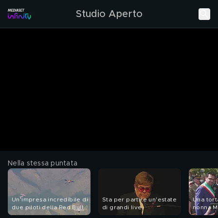
Studio Aperto
Nella stessa puntata
Un'impresa incredibile di
Sta per partire un'estate
Una tort
due piloti della Red Bull
di grandi live
nonna M
Air Force