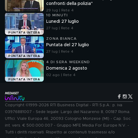
confronti della polizia"
29 lug | Rete 4
10 MINUTI
Lunedì 27 luglio
27 lug | Rete 4
PUNTATA INTERA
ZONA BIANCA
Puntata del 27 luglio
27 lug | Rete 4
PUNTATA INTERA
4 DI SERA WEEKEND
Domenica 2 agosto
02 ago | Rete 4
PUNTATA INTERA
Copyright ©1999-2026 RTI Business Digital - RTI S.p.A.: p. iva
03976881007 - Sede legale: Largo del Nazareno 8, 00187 Roma.
Uffici: Viale Europa 46, 20093 Cologno Monzese (MI) - Cap. Soc.
int. vers. € 500.000.007 - Gruppo MFE Media For Europe N.V. -
Tutti i diritti riservati. Rispetto ai contenuti trasmessi e/o