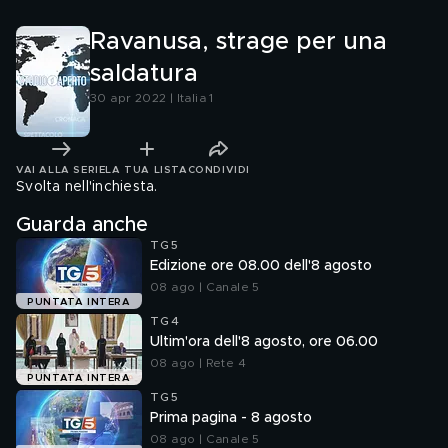
Ravanusa, strage per una
saldatura
30 apr 2022 | Italia 1
VAI ALLA SERIE
LA TUA LISTA
CONDIVIDI
Svolta nell'inchiesta.
Guarda anche
TG5
Edizione ore 08.00 dell'8 agosto
08 ago | Canale 5
PUNTATA INTERA
TG4
Ultim'ora dell'8 agosto, ore 06.00
08 ago | Rete 4
PUNTATA INTERA
TG5
Prima pagina - 8 agosto
08 ago | Canale 5