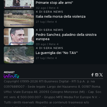
Primarie stop alle armi"
02 ago | Rete 4
4 DI SERA NEWS
Italia nella morsa della violenza
27 lug | Rete 4
4 DI SERA NEWS
Pedro Sanchez, paladino della sinistra
europea
03 ago | Rete 4
4 DI SERA NEWS
La guerriglia dei "No TAV"
27 lug | Rete 4
Copyright ©1999-2026 RTI Business Digital - RTI S.p.A.: p. iva
03976881007 - Sede legale: Largo del Nazareno 8, 00187 Roma.
Uffici: Viale Europa 46, 20093 Cologno Monzese (MI) - Cap. Soc.
int. vers. € 500.000.007 - Gruppo MFE Media For Europe N.V. -
Tutti i diritti riservati. Rispetto ai contenuti trasmessi e/o