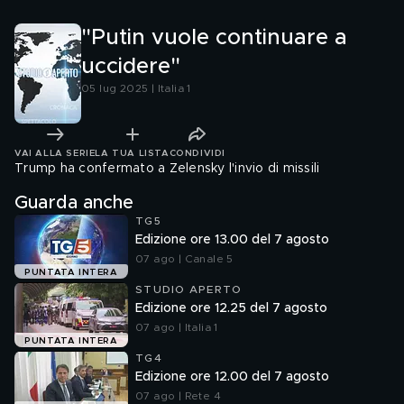
"Putin vuole continuare a
uccidere"
05 lug 2025 | Italia 1
VAI ALLA SERIE
LA TUA LISTA
CONDIVIDI
Trump ha confermato a Zelensky l'invio di missili
Guarda anche
TG5
Edizione ore 13.00 del 7 agosto
07 ago | Canale 5
PUNTATA INTERA
STUDIO APERTO
Edizione ore 12.25 del 7 agosto
07 ago | Italia 1
PUNTATA INTERA
TG4
Edizione ore 12.00 del 7 agosto
07 ago | Rete 4