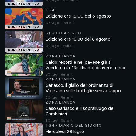
PUNTATA INTERA
TG4
Edizione ore 19.00 del 6 agosto
06 ago | Rete 4
PUNTATA INTERA
STUDIO APERTO
Edizione ore 18.30 del 6 agosto
06 ago | Italia 1
PUNTATA INTERA
ZONA BIANCA
Caldo record e nel pavese già si
vendemmia: "Rischiamo di avere meno
vino"
30 lug | Rete 4
ZONA BIANCA
Garlasco, il giallo dell'ordinanza di
Vigevano sulle bottiglie senza tappo
30 lug | Rete 4
ZONA BIANCA
Caso Garlasco e il sopralluogo dei
Carabinieri
30 lug | Rete 4
TG4 - DIARIO DEL GIORNO
Mercoledì 29 luglio