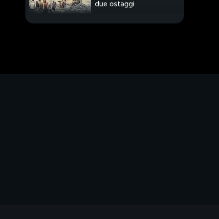
due ostaggi
"Hanno fatto un
esorcismo"