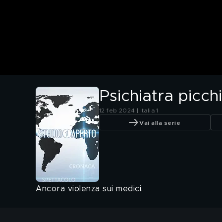
Psichiatra picch
12 feb 2024 | Italia 1
Vai alla serie
Ancora violenza sui medici.