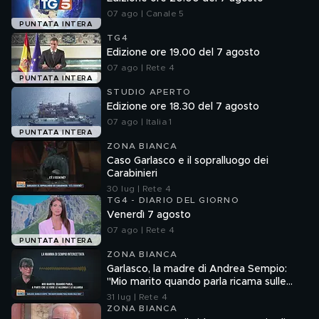
07 ago | Canale 5
PUNTATA INTERA
TG4
Edizione ore 19.00 del 7 agosto
07 ago | Rete 4
PUNTATA INTERA
STUDIO APERTO
Edizione ore 18.30 del 7 agosto
07 ago | Italia 1
PUNTATA INTERA
ZONA BIANCA
Caso Garlasco e il sopralluogo dei
Carabinieri
30 lug | Rete 4
TG4 - DIARIO DEL GIORNO
Venerdì 7 agosto
07 ago | Rete 4
PUNTATA INTERA
ZONA BIANCA
Garlasco, la madre di Andrea Sempio:
"Mio marito quando parla ricama sulle
cose"
31 lug | Rete 4
ZONA BIANCA