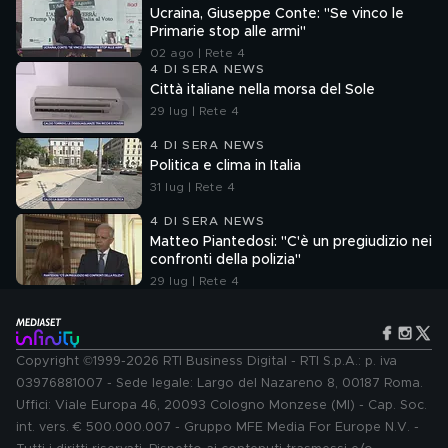
Ucraina, Giuseppe Conte: "Se vinco le
Primarie stop alle armi"
02 ago | Rete 4
4 DI SERA NEWS
Città italiane nella morsa del Sole
29 lug | Rete 4
4 DI SERA NEWS
Politica e clima in Italia
31 lug | Rete 4
4 DI SERA NEWS
Matteo Piantedosi: "C'è un pregiudizio nei
confronti della polizia"
29 lug | Rete 4
Copyright ©1999-2026 RTI Business Digital - RTI S.p.A.: p. iva
03976881007 - Sede legale: Largo del Nazareno 8, 00187 Roma.
Uffici: Viale Europa 46, 20093 Cologno Monzese (MI) - Cap. Soc.
int. vers. € 500.000.007 - Gruppo MFE Media For Europe N.V. -