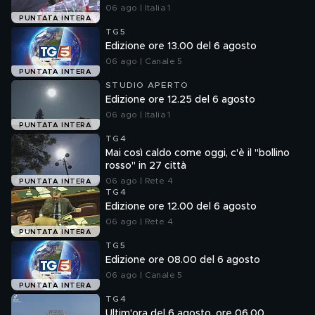
06 ago | Italia 1
PUNTATA INTERA
TG5
Edizione ore 13.00 del 6 agosto
06 ago | Canale 5
PUNTATA INTERA
STUDIO APERTO
Edizione ore 12.25 del 6 agosto
06 ago | Italia 1
PUNTATA INTERA
TG4
Mai così caldo come oggi, c'è il "bollino
rosso" in 27 città
06 ago | Rete 4
PUNTATA INTERA
TG4
Edizione ore 12.00 del 6 agosto
06 ago | Rete 4
PUNTATA INTERA
TG5
Edizione ore 08.00 del 6 agosto
06 ago | Canale 5
PUNTATA INTERA
TG4
Ultim'ora del 6 agosto, ore 06.00