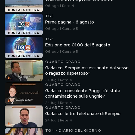
06 ago | Rete 4
PUNTATA INTERA
TG5
Prima pagina - 6 agosto
06 ago | Canale 5
PUNTATA INTERA
TG5
Edizione ore 01.00 del 5 agosto
06 ago | Canale 5
PUNTATA INTERA
QUARTO GRADO
Garlasco: Sempio ossessionato dal sesso
o ragazzo rispettoso?
24 lug | Rete 4
QUARTO GRADO
Garlasco: consulente Poggi, c'è stata
contaminazione sulle unghie?
24 lug | Rete 4
QUARTO GRADO
Garlasco: le tre telefonate di Sempio
24 lug | Rete 4
TG4 - DIARIO DEL GIORNO