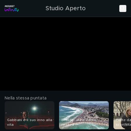
Studio Aperto
Nella stessa puntata
Gabbani e il suo inno alla
Brasile, afa e caldo
Botte da
vita
record
sconfitt