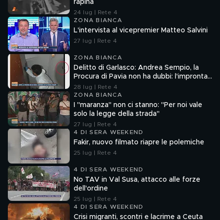
rapina
24 lug | Rete 4
ZONA BIANCA
L'intervista al vicepremier Matteo Salvini
27 lug | Rete 4
ZONA BIANCA
Delitto di Garlasco: Andrea Sempio, la
Procura di Pavia non ha dubbi: l'impronta
33 è la pistola fumante
28 lug | Rete 4
ZONA BIANCA
I "maranza" non ci stanno: "Per noi vale
solo la legge della strada"
27 lug | Rete 4
4 DI SERA WEEKEND
Fakir, nuovo filmato riapre le polemiche
25 lug | Rete 4
4 DI SERA WEEKEND
No TAV in Val Susa, attacco alle forze
dell'ordine
25 lug | Rete 4
4 DI SERA WEEKEND
Crisi migranti, scontri e lacrime a Ceuta