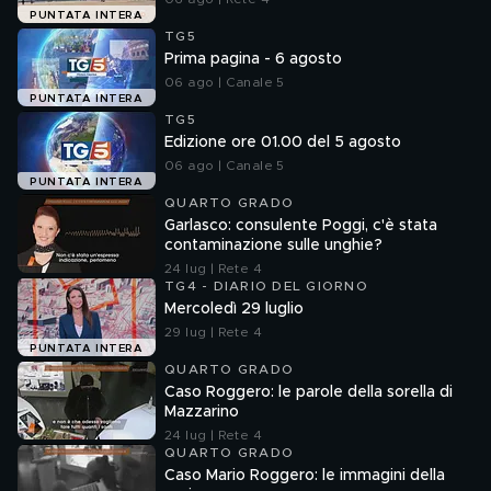
PUNTATA INTERA
TG5
Prima pagina - 6 agosto
06 ago | Canale 5
PUNTATA INTERA
TG5
Edizione ore 01.00 del 5 agosto
06 ago | Canale 5
PUNTATA INTERA
QUARTO GRADO
Garlasco: consulente Poggi, c'è stata
contaminazione sulle unghie?
24 lug | Rete 4
TG4 - DIARIO DEL GIORNO
Mercoledì 29 luglio
29 lug | Rete 4
PUNTATA INTERA
QUARTO GRADO
Caso Roggero: le parole della sorella di
Mazzarino
24 lug | Rete 4
QUARTO GRADO
Caso Mario Roggero: le immagini della