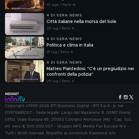
01 ago | Rete 4
4 DI SERA NEWS
Città italiane nella morsa del Sole
29 lug | Rete 4
4 DI SERA NEWS
Politica e clima in Italia
31 lug | Rete 4
4 DI SERA NEWS
Matteo Piantedosi: "C'è un pregiudizio nei
confronti della polizia"
29 lug | Rete 4
Copyright ©1999-2026 RTI Business Digital - RTI S.p.A.: p. iva
03976881007 - Sede legale: Largo del Nazareno 8, 00187 Roma.
Uffici: Viale Europa 46, 20093 Cologno Monzese (MI) - Cap. Soc.
int. vers. € 500.000.007 - Gruppo MFE Media For Europe N.V. -
Tutti i diritti riservati. Rispetto ai contenuti trasmessi e/o