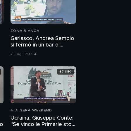
ZONA BIANCA
Garlasco, Andrea Sempio
si fermò in un bar di
Vigevano il 13 agosto?
23 lug | Rete 4
37 SEC
4 DI SERA WEEKEND
Ucraina, Giuseppe Conte:
to
"Se vinco le Primarie stop