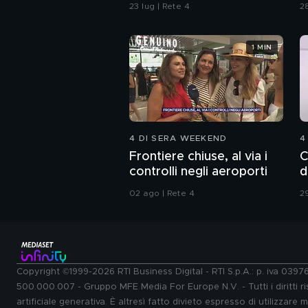
alla morte di Fakir
c
23 lug | Rete 4
28
g
1 MIN
4 DI SERA WEEKEND
4
Frontiere chiuse, al via i
C
controlli negli aeroporti
d
02 ago | Rete 4
29
Copyright ©1999-2026 RTI Business Digital - RTI S.p.A.: p. iva 039
500.000.007 - Gruppo MFE Media For Europe N.V. - Tutti i diritti ris
artificiale generativa. È altresì fatto divieto espresso di utilizzare