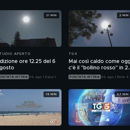
31 MIN
2 MIN
TUDIO APERTO
TG4
dizione ore 12.25 del 6
Mai così caldo come ogg
gosto
c'è il "bollino rosso" in 2
città
06 ago | Italia 1
06 ago | Rete 4
UNTATA INTERA
PUNTATA INTERA
18 MIN
67 MIN