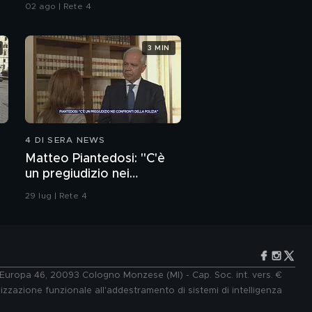
alle armi"
02 ago | Rete 4
3 MIN
4 DI SERA NEWS
Matteo Piantedosi: "C'è
un pregiudizio nei
confronti della polizia"
29 lug | Rete 4
e Europa 46, 20093 Cologno Monzese (MI) - Cap. Soc. int. vers. €
lizzazione funzionale all'addestramento di sistemi di intelligenza