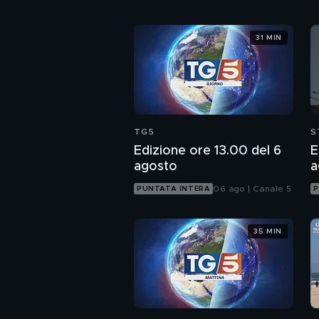
31 MIN
TG5
S
Edizione ore 13.00 del 6
E
agosto
a
06 ago | Canale 5
PUNTATA INTERA
P
35 MIN