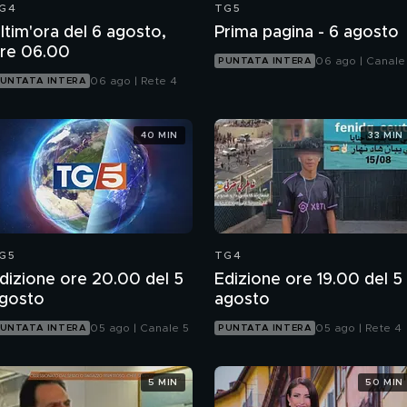
G4
TG5
ltim'ora del 6 agosto,
Prima pagina - 6 agosto
re 06.00
06 ago | Canale
PUNTATA INTERA
06 ago | Rete 4
UNTATA INTERA
40 MIN
33 MIN
G5
TG4
dizione ore 20.00 del 5
Edizione ore 19.00 del 5
gosto
agosto
05 ago | Canale 5
05 ago | Rete 4
UNTATA INTERA
PUNTATA INTERA
5 MIN
50 MIN