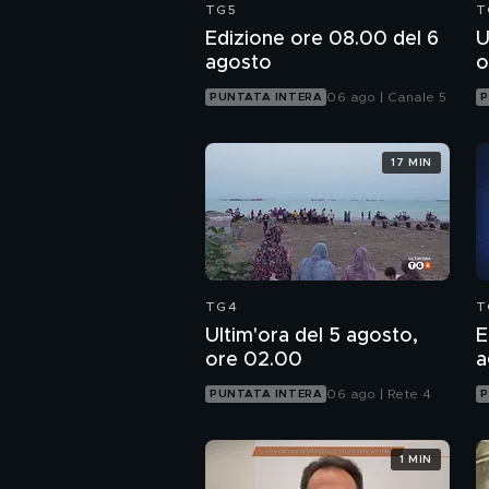
TG5
T
Edizione ore 08.00 del 6
U
agosto
o
06 ago | Canale 5
PUNTATA INTERA
P
17 MIN
TG4
T
Ultim'ora del 5 agosto,
E
ore 02.00
a
06 ago | Rete 4
PUNTATA INTERA
P
1 MIN