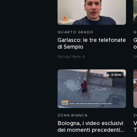
QUARTO GRADO
Q
Garlasco: le tre telefonate
G
di Sempio
o
r
24 lug | Rete 4
24
4 MIN
ZONA BIANCA
Z
Bologna, i video esclusivi
V
dei momenti precedenti
T