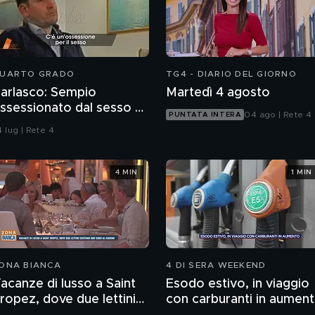
UARTO GRADO
TG4 - DIARIO DEL GIORNO
arlasco: Sempio
Martedì 4 agosto
ssessionato dal sesso o
04 ago | Rete 4
PUNTATA INTERA
agazzo rispettoso?
 lug | Rete 4
4 MIN
1 MIN
ONA BIANCA
4 DI SERA WEEKEND
acanze di lusso a Saint
Esodo estivo, in viaggio
ropez, dove due lettini
con carburanti in aumen