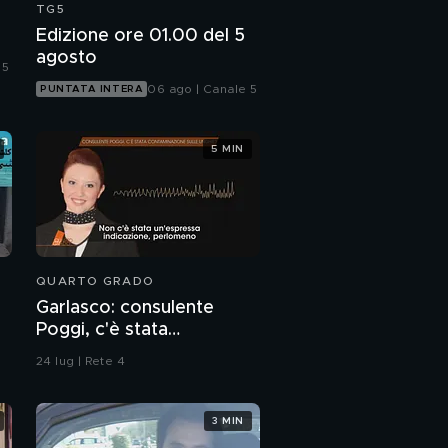
TG5
PROSSIMO VIDEO
Edizione ore 01.00 del 5
agosto
 5
06 ago | Canale 5
PUNTATA INTERA
5 MIN
QUARTO GRADO
Garlasco: consulente
Poggi, c'è stata
contaminazione sulle
24 lug | Rete 4
unghie?
3 MIN