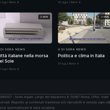
ostano 800 euro al
 lug | Rete 4
01 ago | Rete 4
iorno
3 MIN
3 MIN
 DI SERA NEWS
4 DI SERA NEWS
ittà italiane nella morsa
Politica e clima in Italia
el Sole
31 lug | Rete 4
 lug | Rete 4
76881007 - Sede legale: Largo del Nazareno 8, 00187 Roma. Uffici: Vial
ervati. Rispetto ai contenuti trasmessi e/o riprodotti è vietata ogni uti
 mezzi automatizzati di data scraping.