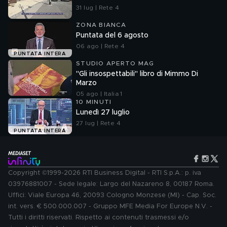
31 lug | Rete 4
ZONA BIANCA
Puntata del 6 agosto
06 ago | Rete 4
PUNTATA INTERA
STUDIO APERTO MAG
"Gli insospettabili" libro di Mimmo Di
Marzo
05 ago | Italia 1
10 MINUTI
Lunedì 27 luglio
27 lug | Rete 4
PUNTATA INTERA
Copyright ©1999-2026 RTI Business Digital - RTI S.p.A.: p. iva
03976881007 - Sede legale: Largo del Nazareno 8, 00187 Roma.
Uffici: Viale Europa 46, 20093 Cologno Monzese (MI) - Cap. Soc.
int. vers. € 500.000.007 - Gruppo MFE Media For Europe N.V. -
Tutti i diritti riservati. Rispetto ai contenuti trasmessi e/o