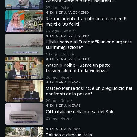
Andrea Sempio per gli inquirenti:
"Ossessionato e bugiardo"
27 lug | Rete 4
4 DI SERA WEEKEND
Rieti: incidente tra pullman e camper, 6
morti e 30 feriti
02 ago | Rete 4
4 DI SERA WEEKEND
L'Italia scrive all'Europa: "Riunione urgente
sull'immigrazione"
01 ago | Rete 4
4 DI SERA WEEKEND
Antonio Polito: "Serve un patto
trasversale contro la violenza"
26 lug | Rete 4
4 DI SERA NEWS
Matteo Piantedosi: "C'è un pregiudizio nei
confronti della polizia"
29 lug | Rete 4
4 DI SERA NEWS
Città italiane nella morsa del Sole
29 lug | Rete 4
4 DI SERA NEWS
Politica e clima in Italia