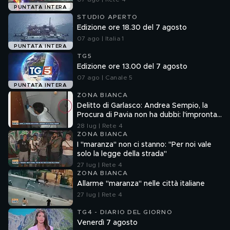
PUNTATA INTERA
STUDIO APERTO
Edizione ore 18.30 del 7 agosto
07 ago | Italia 1
PUNTATA INTERA
TG5
Edizione ore 13.00 del 7 agosto
07 ago | Canale 5
PUNTATA INTERA
ZONA BIANCA
Delitto di Garlasco: Andrea Sempio, la
Procura di Pavia non ha dubbi: l'impronta
33 è la pistola fumante
28 lug | Rete 4
ZONA BIANCA
I "maranza" non ci stanno: "Per noi vale
solo la legge della strada"
27 lug | Rete 4
ZONA BIANCA
Allarme "maranza" nelle città italiane
27 lug | Rete 4
TG4 - DIARIO DEL GIORNO
Venerdì 7 agosto