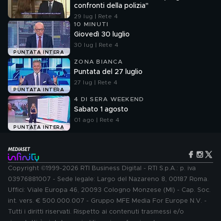
confronti della polizia"
29 lug | Rete 4
10 MINUTI
Giovedì 30 luglio
30 lug | Rete 4
PUNTATA INTERA
ZONA BIANCA
Puntata del 27 luglio
27 lug | Rete 4
PUNTATA INTERA
4 DI SERA WEEKEND
Sabato 1 agosto
01 ago | Rete 4
PUNTATA INTERA
Copyright ©1999-2026 RTI Business Digital - RTI S.p.A.: p. iva
03976881007 - Sede legale: Largo del Nazareno 8, 00187 Roma.
Uffici: Viale Europa 46, 20093 Cologno Monzese (MI) - Cap. Soc.
int. vers. € 500.000.007 - Gruppo MFE Media For Europe N.V. -
Tutti i diritti riservati. Rispetto ai contenuti trasmessi e/o