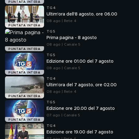
PUNTATA INTERA
TG4
Ultim'ora dell'8 agosto, ore 06.00
08 ago | Rete 4
PUNTATA INTERA
TG5
Prima pagina - 8 agosto
08 ago | Canale 5
PUNTATA INTERA
TG5
Edizione ore 01.00 del 7 agosto
08 ago | Canale 5
PUNTATA INTERA
TG4
Ultim'ora del 7 agosto, ore 02.00
08 ago | Rete 4
PUNTATA INTERA
TG5
Edizione ore 20.00 del 7 agosto
07 ago | Canale 5
PUNTATA INTERA
TG4
Edizione ore 19.00 del 7 agosto
07 ago | Rete 4