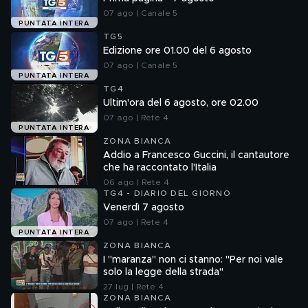
07 ago | Canale 5
PUNTATA INTERA
TG5
Edizione ore 01.00 del 6 agosto
07 ago | Canale 5
PUNTATA INTERA
TG4
Ultim'ora del 6 agosto, ore 02.00
07 ago | Rete 4
PUNTATA INTERA
ZONA BIANCA
Addio a Francesco Guccini, il cantautore
che ha raccontato l'Italia
06 ago | Rete 4
TG4 - DIARIO DEL GIORNO
Venerdì 7 agosto
07 ago | Rete 4
PUNTATA INTERA
ZONA BIANCA
I "maranza" non ci stanno: "Per noi vale
solo la legge della strada"
27 lug | Rete 4
ZONA BIANCA