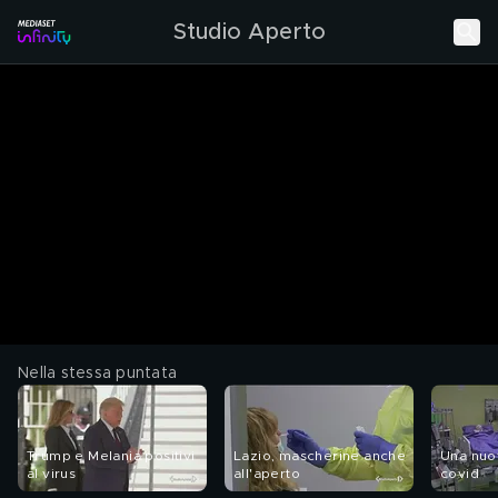
Studio Aperto
Nella stessa puntata
Trump e Melania positivi
Lazio, mascherine anche
Una nuov
al virus
all'aperto
covid