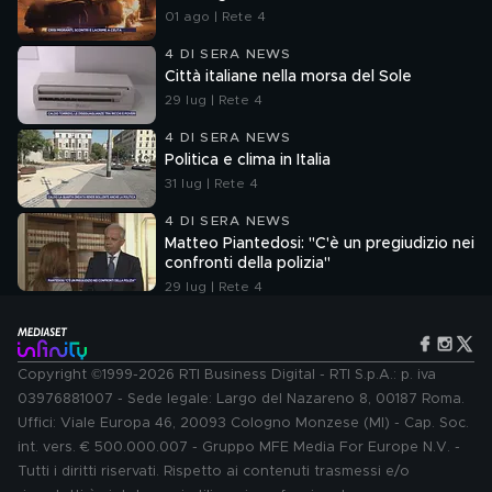
01 ago | Rete 4
4 DI SERA NEWS
Città italiane nella morsa del Sole
29 lug | Rete 4
4 DI SERA NEWS
Politica e clima in Italia
31 lug | Rete 4
4 DI SERA NEWS
Matteo Piantedosi: "C'è un pregiudizio nei
confronti della polizia"
29 lug | Rete 4
Copyright ©1999-2026 RTI Business Digital - RTI S.p.A.: p. iva
03976881007 - Sede legale: Largo del Nazareno 8, 00187 Roma.
Uffici: Viale Europa 46, 20093 Cologno Monzese (MI) - Cap. Soc.
int. vers. € 500.000.007 - Gruppo MFE Media For Europe N.V. -
Tutti i diritti riservati. Rispetto ai contenuti trasmessi e/o