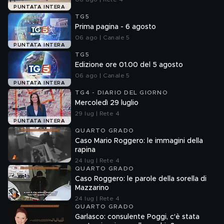
PUNTATA INTERA
TG5
Prima pagina - 6 agosto
06 ago | Canale 5
PUNTATA INTERA
TG5
Edizione ore 01.00 del 5 agosto
06 ago | Canale 5
PUNTATA INTERA
TG4 - DIARIO DEL GIORNO
Mercoledì 29 luglio
29 lug | Rete 4
PUNTATA INTERA
QUARTO GRADO
Caso Mario Roggero: le immagini della
rapina
24 lug | Rete 4
QUARTO GRADO
Caso Roggero: le parole della sorella di
Mazzarino
24 lug | Rete 4
QUARTO GRADO
Garlasco: consulente Poggi, c'è stata