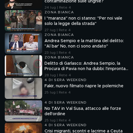
contaminazione sulle unghie?
24 lug | Rete 4
ZONA BIANCA
I "maranza" non ci stanno: "Per noi vale
solo la legge della strada"
27 lug | Rete 4
ZONA BIANCA
Andrea Sempio e la mattina del delitto:
"Al bar' No, non ci sono andato"
23 lug | Rete 4
ZONA BIANCA
Delitto di Garlasco: Andrea Sempio, la
Procura di Pavia non ha dubbi: l'impronta
33 è la pistola fumante
28 lug | Rete 4
4 DI SERA WEEKEND
Fakir, nuovo filmato riapre le polemiche
25 lug | Rete 4
4 DI SERA WEEKEND
No TAV in Val Susa, attacco alle forze
dell'ordine
25 lug | Rete 4
4 DI SERA WEEKEND
Crisi migranti, scontri e lacrime a Ceuta