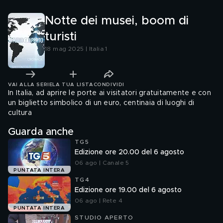
Notte dei musei, boom di
turisti
18 mag 2025 | Italia 1
VAI ALLA SERIE
LA TUA LISTA
CONDIVIDI
In Italia, ad aprire le porte ai visitatori gratuitamente e con
un biglietto simbolico di un euro, centinaia di luoghi di
cultura
Guarda anche
TG5
Edizione ore 20.00 del 6 agosto
06 ago | Canale 5
PUNTATA INTERA
TG4
Edizione ore 19.00 del 6 agosto
06 ago | Rete 4
PUNTATA INTERA
STUDIO APERTO