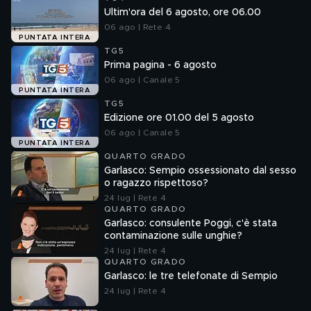
Ultim'ora del 6 agosto, ore 06.00
06 ago | Rete 4
PUNTATA INTERA
TG5
Prima pagina - 6 agosto
06 ago | Canale 5
PUNTATA INTERA
TG5
Edizione ore 01.00 del 5 agosto
06 ago | Canale 5
PUNTATA INTERA
QUARTO GRADO
Garlasco: Sempio ossessionato dal sesso
o ragazzo rispettoso?
24 lug | Rete 4
QUARTO GRADO
Garlasco: consulente Poggi, c'è stata
contaminazione sulle unghie?
24 lug | Rete 4
QUARTO GRADO
Garlasco: le tre telefonate di Sempio
24 lug | Rete 4