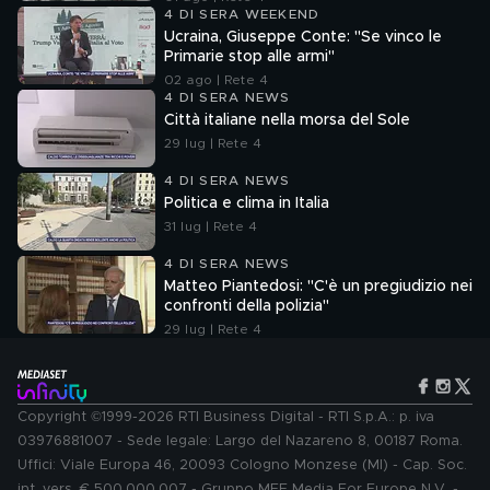
4 DI SERA WEEKEND
Ucraina, Giuseppe Conte: "Se vinco le
Primarie stop alle armi"
02 ago | Rete 4
4 DI SERA NEWS
Città italiane nella morsa del Sole
29 lug | Rete 4
4 DI SERA NEWS
Politica e clima in Italia
31 lug | Rete 4
4 DI SERA NEWS
Matteo Piantedosi: "C'è un pregiudizio nei
confronti della polizia"
29 lug | Rete 4
Copyright ©1999-2026 RTI Business Digital - RTI S.p.A.: p. iva
03976881007 - Sede legale: Largo del Nazareno 8, 00187 Roma.
Uffici: Viale Europa 46, 20093 Cologno Monzese (MI) - Cap. Soc.
int. vers. € 500.000.007 - Gruppo MFE Media For Europe N.V. -