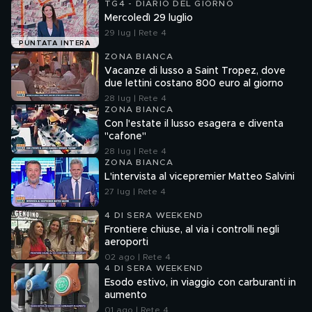
TG4 - DIARIO DEL GIORNO
Mercoledì 29 luglio
29 lug | Rete 4
PUNTATA INTERA
ZONA BIANCA
Vacanze di lusso a Saint Tropez, dove
due lettini costano 800 euro al giorno
28 lug | Rete 4
ZONA BIANCA
Con l'estate il lusso esagera e diventa
"cafone"
28 lug | Rete 4
ZONA BIANCA
L'intervista al vicepremier Matteo Salvini
27 lug | Rete 4
4 DI SERA WEEKEND
Frontiere chiuse, al via i controlli negli
aeroporti
02 ago | Rete 4
4 DI SERA WEEKEND
Esodo estivo, in viaggio con carburanti in
aumento
01 ago | Rete 4