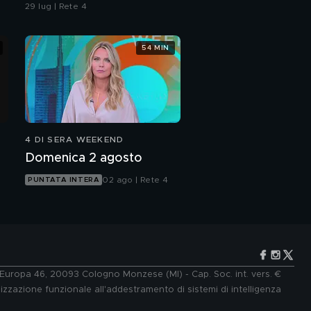
29 lug | Rete 4
54 MIN
4 DI SERA WEEKEND
Domenica 2 agosto
02 ago | Rete 4
PUNTATA INTERA
e Europa 46, 20093 Cologno Monzese (MI) - Cap. Soc. int. vers. €
lizzazione funzionale all'addestramento di sistemi di intelligenza