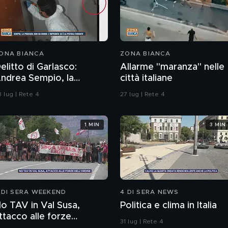
ONA BIANCA
ZONA BIANCA
elitto di Garlasco:
Allarme "maranza" nelle
rea Sempio, la
città italiane
rocura di Pavia non ha
 lug | Rete 4
27 lug | Rete 4
ubbi: l'impronta 33 è la
istola fumante
1 MIN
3 MIN
 DI SERA WEEKEND
4 DI SERA NEWS
o TAV in Val Susa,
Politica e clima in Italia
ttacco alle forze
31 lug | Rete 4