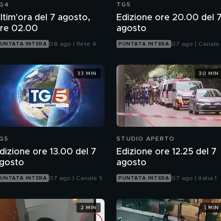
G4
TG5
ltim'ora del 7 agosto,
Edizione ore 20.00 del 
re 02.00
agosto
08 ago | Rete 4
07 ago | Canale
UNTATA INTERA
PUNTATA INTERA
33 MIN
30 MIN
G5
STUDIO APERTO
dizione ore 13.00 del 7
Edizione ore 12.25 del 7
gosto
agosto
07 ago | Canale 5
07 ago | Italia 1
UNTATA INTERA
PUNTATA INTERA
2 MIN
1 MIN