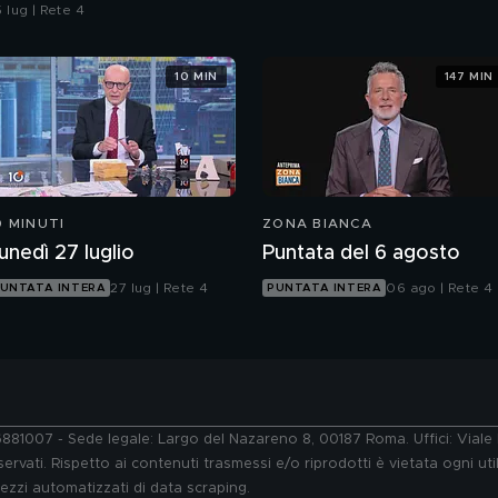
ell'ordine
 lug | Rete 4
10 MIN
147 MIN
0 MINUTI
ZONA BIANCA
unedì 27 luglio
Puntata del 6 agosto
27 lug | Rete 4
06 ago | Rete 4
UNTATA INTERA
PUNTATA INTERA
76881007 - Sede legale: Largo del Nazareno 8, 00187 Roma. Uffici: Vial
ervati. Rispetto ai contenuti trasmessi e/o riprodotti è vietata ogni uti
 mezzi automatizzati di data scraping.