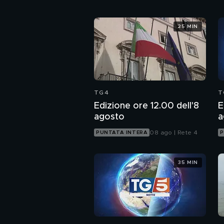
25 MIN
TG4
T
Edizione ore 12.00 dell'8
E
agosto
a
08 ago | Rete 4
PUNTATA INTERA
P
35 MIN