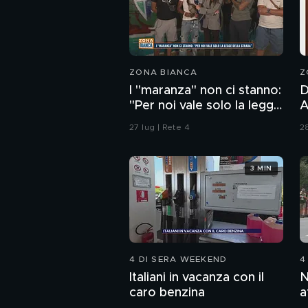
ZONA BIANCA
Z
I "maranza" non ci stanno:
D
"Per noi vale solo la legge
And
della strada"
P
27 lug | Rete 4
28
d
p
3 MIN
4 DI SERA WEEKEND
4
Italiani in vacanza con il
N
caro benzina
a