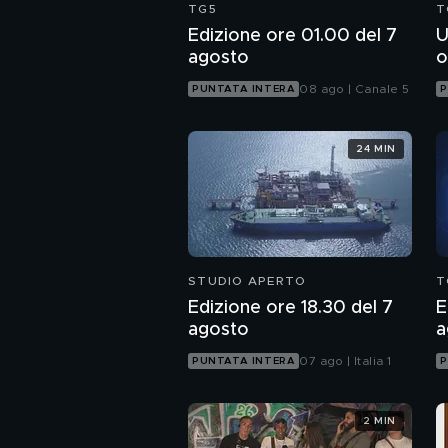
TG5
T
Edizione ore 01.00 del 7
U
agosto
o
08 ago | Canale 5
PUNTATA INTERA
P
24 MIN
STUDIO APERTO
T
Edizione ore 18.30 del 7
E
agosto
a
07 ago | Italia 1
PUNTATA INTERA
P
2 MIN