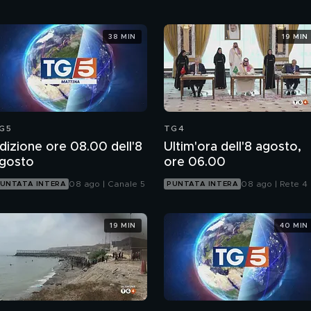
38 MIN
19 MIN
G5
TG4
dizione ore 08.00 dell'8
Ultim'ora dell'8 agosto,
gosto
ore 06.00
08 ago | Canale 5
08 ago | Rete 4
UNTATA INTERA
PUNTATA INTERA
19 MIN
40 MIN