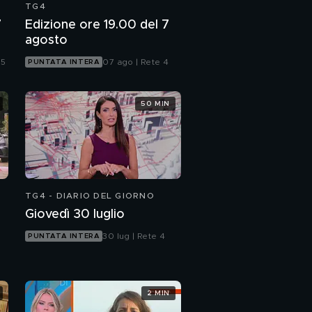
TG4
7
Edizione ore 19.00 del 7
agosto
 5
07 ago | Rete 4
PUNTATA INTERA
50 MIN
TG4 - DIARIO DEL GIORNO
Giovedì 30 luglio
30 lug | Rete 4
PUNTATA INTERA
2 MIN