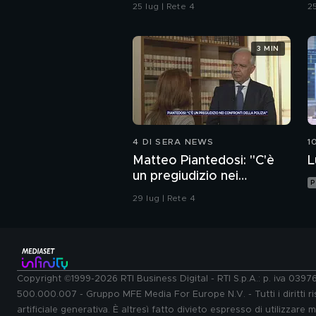
d
25 lug | Rete 4
25
3 MIN
4 DI SERA NEWS
1
Matteo Piantedosi: "C'è
L
un pregiudizio nei
P
confronti della polizia"
29 lug | Rete 4
Copyright ©1999-2026 RTI Business Digital - RTI S.p.A.: p. iva 039
500.000.007 - Gruppo MFE Media For Europe N.V. - Tutti i diritti ris
artificiale generativa. È altresì fatto divieto espresso di utilizzare