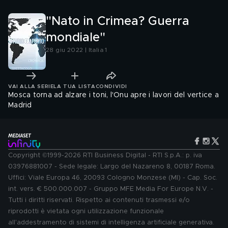
"Nato in Crimea? Guerra
mondiale"
28 giu 2022 | Italia 1
VAI ALLA SERIE
LA TUA LISTA
CONDIVIDI
Mosca torna ad alzare i toni, l'Onu apre i lavori del vertice a
Madrid
Copyright ©1999-2026 RTI Business Digital - RTI S.p.A.: p. iva
03976881007 - Sede legale: Largo del Nazareno 8, 00187 Roma.
Uffici: Viale Europa 46, 20093 Cologno Monzese (MI) - Cap. Soc.
int. vers. € 500.000.007 - Gruppo MFE Media For Europe N.V. -
Tutti i diritti riservati. Rispetto ai contenuti trasmessi e/o
riprodotti è vietata ogni utilizzazione funzionale
all'addestramento di sistemi di intelligenza artificiale generativa.