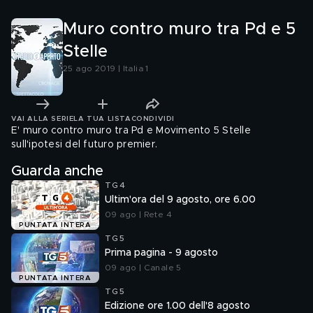
Muro contro muro tra Pd e 5
Stelle
25 ago 2019 | Italia 1
VAI ALLA SERIE
LA TUA LISTA
CONDIVIDI
E' muro contro muro tra Pd e Movimento 5 Stelle
sull'ipotesi del futuro premier.
Guarda anche
TG4
Ultim'ora del 9 agosto, ore 6.00
09 ago | Rete 4
PUNTATA INTERA
TG5
Prima pagina - 9 agosto
09 ago | Canale 5
PUNTATA INTERA
TG5
Edizione ore 1.00 dell'8 agosto