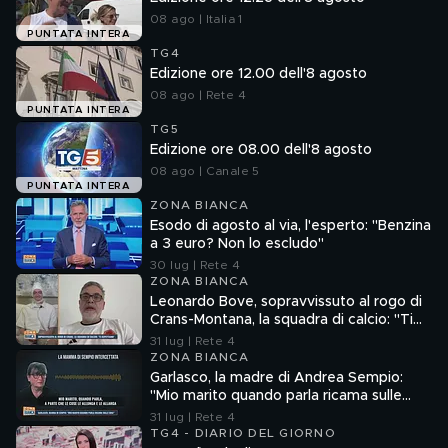
08 ago | Italia 1
PUNTATA INTERA
TG4
Edizione ore 12.00 dell'8 agosto
08 ago | Rete 4
PUNTATA INTERA
TG5
Edizione ore 08.00 dell'8 agosto
08 ago | Canale 5
PUNTATA INTERA
ZONA BIANCA
Esodo di agosto al via, l'esperto: "Benzina
a 3 euro? Non lo escludo"
30 lug | Rete 4
ZONA BIANCA
Leonardo Bove, sopravvissuto al rogo di
Crans-Montana, la squadra di calcio: "Ti
aspettiamo"
31 lug | Rete 4
ZONA BIANCA
Garlasco, la madre di Andrea Sempio:
"Mio marito quando parla ricama sulle
cose"
31 lug | Rete 4
TG4 - DIARIO DEL GIORNO